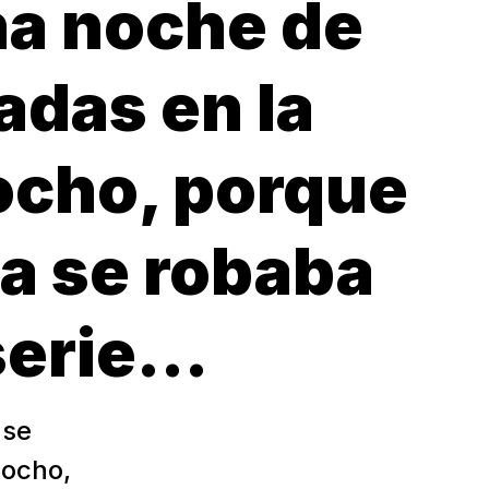
una noche de
adas en la
ocho, porque
a se robaba
 serie…
 se
rocho,