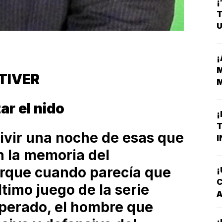
¡
T
U
¡
M
OTIVER
M
H
ar el nido
¡
T
 vivir una noche de esas que
I
 la memoria del
orque cuando parecía que
¡
C
timo juego de la serie
A
sperado, el hombre que
T
¡