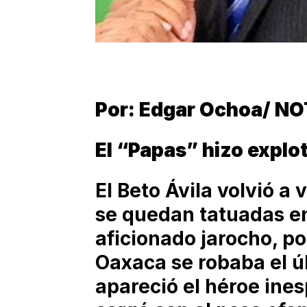
Por: Edgar Ochoa/ N
El “Papas” hizo explot
El Beto Ávila volvió a
se quedan tatuadas en
aficionado jarocho, p
Oaxaca se robaba el úl
apareció el héroe ine