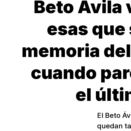
Beto Ávila 
esas que 
memoria del
cuando par
el últ
El Beto Áv
quedan ta