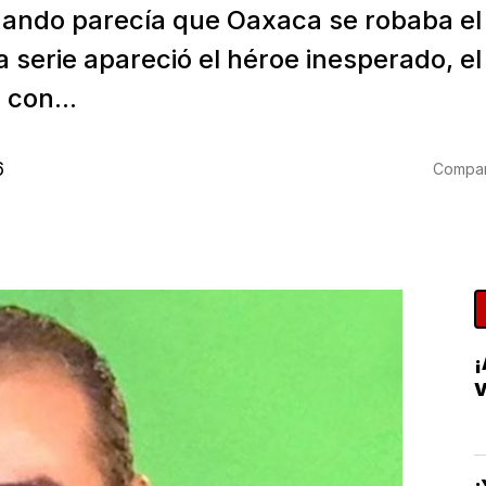
ando parecía que Oaxaca se robaba el 
a serie apareció el héroe inesperado, e
 con...
6
Compart
¡