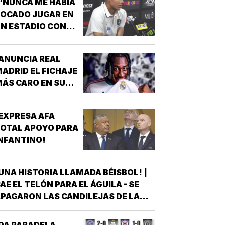
“NUNCA ME HABÍA
OCADO JUGAR EN
N ESTADIO CON
MUCHÍSIMA
GENTE”!
ANUNCIA REAL
ADRID EL FICHAJE
ÁS CARO EN SU
ISTORIA, 144 MDD!
EXPRESA AFA
OTAL APOYO PARA
NFANTINO!
UNA HISTORIA LLAMADA BÉISBOL! |
AE EL TELÓN PARA EL ÁGUILA - SE
PAGARON LAS CANDILEJAS DE LA
EMPORADA 2026 PARA EL ÁGUILA DE
VERACRUZ *LA NOVENA JAROCHA
DA PARADELA