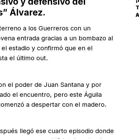
sivo y defensivo del
C
T
” Álvarez.
V
A
P
L
 terreno a los Guerreros con un
novena entrada gracias a un bombazo al
 el estadio y confirmó que en el
a el último out.
n el poder de Juan Santana y por
do el encuentro, pero este Águila
comenzó a despertar con el madero.
espués llegó ese cuarto episodio donde