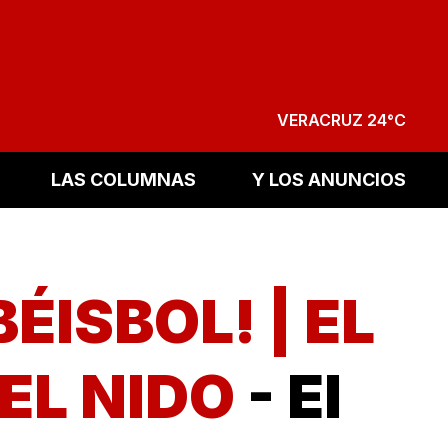
VERACRUZ 24°C
LAS COLUMNAS
Y LOS ANUNCIOS
ISBOL! | EL
EL NIDO
- El