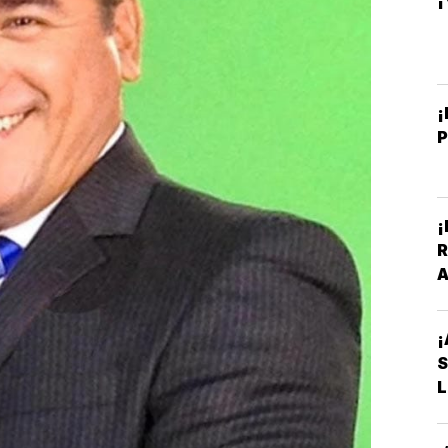
¡
¡
R
A
V
¡
L