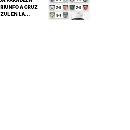
ERRÓ SU CALENDARIO CON UNA
RIUNFO A CRUZ
ICTORIA DE 10-6 SOBRE PERICOS DE
ZUL EN LA
UEBLA, PERO EL TRIUNFO YA NO…
EAGUES CUP!