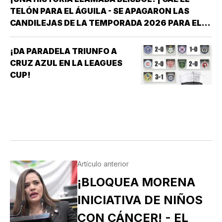
TELÓN PARA EL ÁGUILA - SE APAGARON LAS
CANDILEJAS DE LA TEMPORADA 2026 PARA EL
ÁGUILA DE VERACRUZ *LA NOVENA JAROCHA
CERRÓ SU CALENDARIO CON UNA VICTORIA DE
¡DA PARADELA TRIUNFO A
10-6 SOBRE PERICOS DE PUEBLA, PERO EL
CRUZ AZUL EN LA LEAGUES
TRIUNFO YA NO…
CUP!
Artículo anterior
¡BLOQUEA MORENA
INICIATIVA DE NIÑOS
CON CÁNCER! - EL