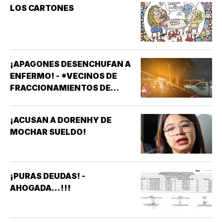
LOS CARTONES
¡APAGONES DESENCHUFAN A
ENFERMO! - *VECINOS DE
FRACCIONAMIENTOS DE
VERACRUZ DENUNCIAN
APAGONES CONSTANTES QUE
¡ACUSAN A DORENHY DE
AFECTAN ELEVADORES,
MOCHAR SUELDO!
TRATAMIENTOS MÉDICOS Y
APARATOS ELÉCTRICOS
¡PURAS DEUDAS! -
AHOGADA...!!!