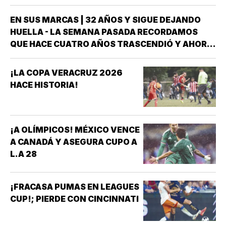
EN SUS MARCAS | 32 AÑOS Y SIGUE DEJANDO
HUELLA - LA SEMANA PASADA RECORDAMOS
QUE HACE CUATRO AÑOS TRASCENDIÓ Y AHORA
FORMA PARTE DE LA HISTORIA DEL DEPORTE
VERACRUZANO Y DE MÉXICO LA NADADORA DEL
¡LA COPA VERACRUZ 2026
CLUB ACUARIO ANA ROSA GRAHAM BAZÁN *ANA
HACE HISTORIA!
ROSA GRAHAM…
¡A OLÍMPICOS! MÉXICO VENCE
A CANADÁ Y ASEGURA CUPO A
L.A 28
¡FRACASA PUMAS EN LEAGUES
CUP!; PIERDE CON CINCINNATI