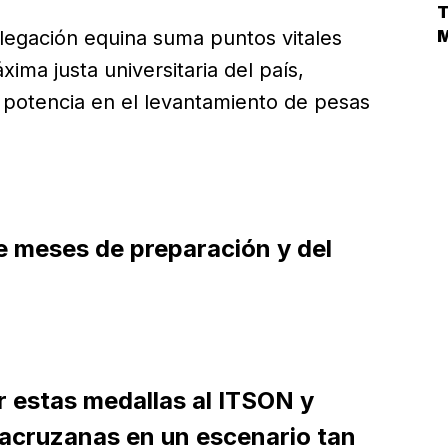
D
T
E
M
elegación equina suma puntos vitales
L
ima justa universitaria del país,
potencia en el levantamiento de pesas
de meses de preparación y del
.
r estas medallas al ITSON y
racruzanas en un escenario tan