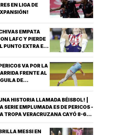
DETRÁS DE ELLA SIEMPRE HAY
RES EN LIGA DE
LGUIEN QUE LA LLEVÓ AL
XPANSIÓN!
NTRENAMIENTO, QUE HIZO EL
ESFUERZO…
CHIVAS EMPATA
ON LAFC Y PIERDE
L PUNTO EXTRA EN
ENALES!
PERICOS VA POR LA
ARRIDA FRENTE AL
GUILA DE
VERACRUZ!
UNA HISTORIA LLAMADA BÉISBOL! |
A SERIE EMPLUMADA ES DE PERICOS -
A TROPA VERACRUZANA CAYÓ 8-6
NTE LOS PERICOS DE PUEBLA EN EL
EGUNDO JUEGO DE LA ÚLTIMA SERIE
BRILLA MESSI EN