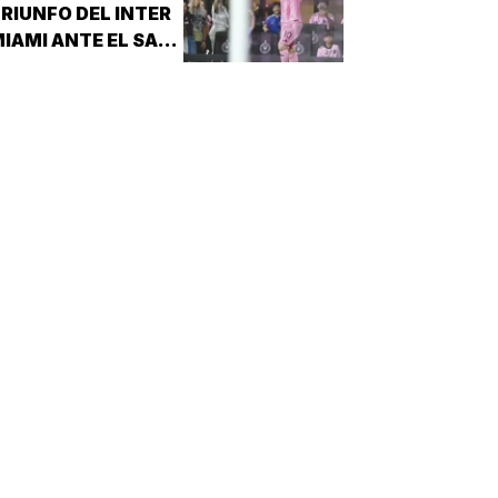
E LA TEMPORADA REGULAR EN EL
RIUNFO DEL INTER
STADIO HERMANOS SERDÁN, CON LO
IAMI ANTE EL SAN
QUE LOS POBLANOS…
UIS!