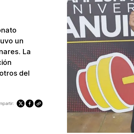
eonato
tuvo un
nares. La
ción
otros del
partir: