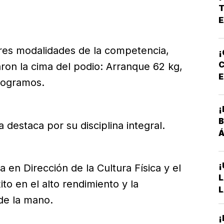
*
T
A
E
E
tres modalidades de la competencia,
¡
C
ron la cima del podio: Arranque 62 kg,
E
ilogramos.
P
¡
B
a destaca por su disciplina integral.
Á
¡
 en Dirección de la Cultura Física y el
L
o en el alto rendimiento y la
L
de la mano.
A
S
¡