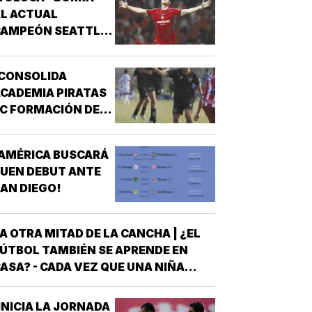
L ACTUAL
CAMPEÓN SEATTLE
SOUNDERS!
¡CONSOLIDA
CADEMIA PIRATAS
C FORMACIÓN DE
TALENTO!
AMÉRICA BUSCARÁ
UEN DEBUT ANTE
AN DIEGO!
A OTRA MITAD DE LA CANCHA | ¿EL
ÚTBOL TAMBIÉN SE APRENDE EN
ASA? - CADA VEZ QUE UNA NIÑA
NTRA A UNA CANCHA CON UN BALÓN
AJO EL BRAZO, NO LLEGA SOLA
INICIA LA JORNADA