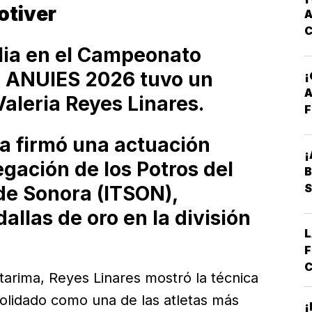
otiver
A
filia en el Campeonato
o ANUIES 2026 tuvo un
A
aleria Reyes Linares.
F
a firmó una actuación
¡
gación de los Potros del
B
S
 de Sonora (ITSON),
llas de oro en la división
L
F
C
arima, Reyes Linares mostró la técnica
E
olidado como una de las atletas más
B
¡