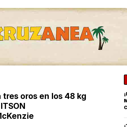
¡
tres oros en los 48 kg
M
s ITSON
C
McKenzie
¡