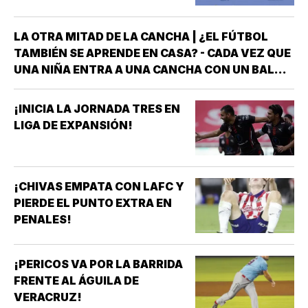
LA OTRA MITAD DE LA CANCHA | ¿EL FÚTBOL
TAMBIÉN SE APRENDE EN CASA? - CADA VEZ QUE
UNA NIÑA ENTRA A UNA CANCHA CON UN BALÓN
BAJO EL BRAZO, NO LLEGA SOLA *DETRÁS DE
ELLA SIEMPRE HAY ALGUIEN QUE LA LLEVÓ AL
¡INICIA LA JORNADA TRES EN
ENTRENAMIENTO, QUE HIZO EL ESFUERZO…
LIGA DE EXPANSIÓN!
¡CHIVAS EMPATA CON LAFC Y
PIERDE EL PUNTO EXTRA EN
PENALES!
¡PERICOS VA POR LA BARRIDA
FRENTE AL ÁGUILA DE
VERACRUZ!