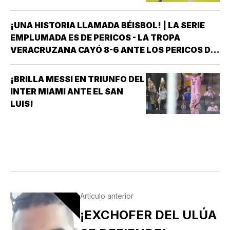
¡UNA HISTORIA LLAMADA BÉISBOL! | LA SERIE
EMPLUMADA ES DE PERICOS - LA TROPA
VERACRUZANA CAYÓ 8-6 ANTE LOS PERICOS DE
PUEBLA EN EL SEGUNDO JUEGO DE LA ÚLTIMA
SERIE DE LA TEMPORADA REGULAR EN EL
¡BRILLA MESSI EN TRIUNFO DEL
ESTADIO HERMANOS SERDÁN, CON LO QUE LOS
INTER MIAMI ANTE EL SAN
POBLANOS…
LUIS!
Artículo anterior
¡EXCHOFER DEL ULÚA