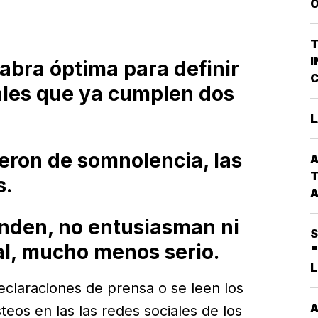
O
V
P
G
T
P
I
labra óptima para definir
D
C
ales que ya cumplen dos
A
P
L
Q
L
P
G
eron de somnolencia, las
A
C
T
s.
A
nden, no entusiasman ni
C
S
*
l, mucho menos serio.
"
L
E
T
eclaraciones de prensa o se leen los
M
A
A
steos en las las redes sociales de los