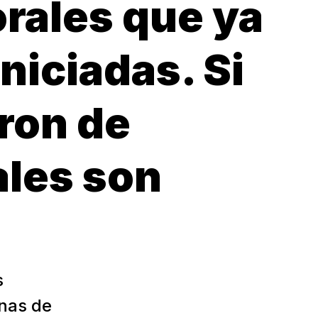
orales que ya
iciadas. Si
ron de
ales son
s
nas de