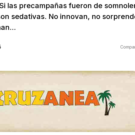
. Si las precampañas fueron de somnolen
son sedativas. No innovan, no sorprend
an...
5
Compart