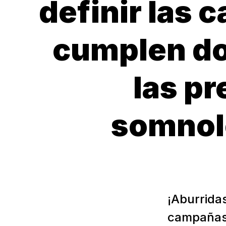
definir las 
cumplen do
las p
somnole
¡Aburridas
campañas 