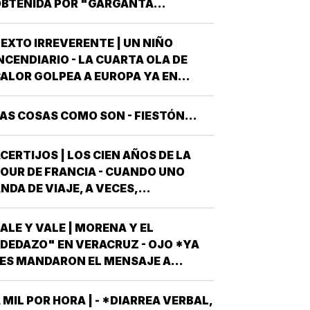
BTENIDA POR "GARGANTA
ECES, TRES DE ELLAS EN CALIDAD
ROFUNDA" SEÑALA QUE AL
DE…
OBIERNO DEL ESTADO *ESTÁ A
EXTO IRREVERENTE | UN NIÑO
UNTO DE "REVENTARLE" EL TEMA
NCENDIARIO - LA CUARTA OLA DE
E LA UNIVERSIDAD POPULAR
ALOR GOLPEA A EUROPA YA EN
UTÓNOMA DE VERACRUZ (UPAV) EN
LENA CANÍCULA Y TODO PINTA A
AS MANOS *Y NO ES…
UE ESTE 2026 SE UBICARÁ COMO EL
AS COSAS COMO SON - FIESTÓN...
EOR DE LA HISTORIA EN CUANTO A
OLPES CLIMÁTICOS *UNA OLA
CERTIJOS | LOS CIEN AÑOS DE LA
ALUROSA EN PRIMAVERA ROMPIÓ
OUR DE FRANCIA - CUANDO UNO
TODOS LOS…
NDA DE VIAJE, A VECES,
CIRCUNSTANCIALMENTE, OCURREN
OSAS QUE NO LLEVABAS PLANEADA
ALE Y VALE | MORENA Y EL
ME HAN OCURRIDO ALGUNAS
DEDAZO" EN VERACRUZ - OJO *YA
OCASIONES *AHORA REMEMORO
ES MANDARON EL MENSAJE A
STA PORQUE TENEMOS A UN
ODOS AQUELLOS PERSONAJES QUE
EXICANO EN EL TOP TEN DE…
SPIRAN A SER CANDIDATOS A
 MIL POR HORA | - *DIARREA VERBAL,