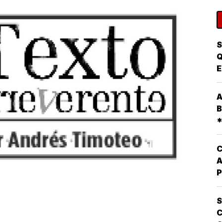
S
Q
E
P
A
A
P
B
D
*
E
D
P
C
A
P
Q
L
S
O
C
E