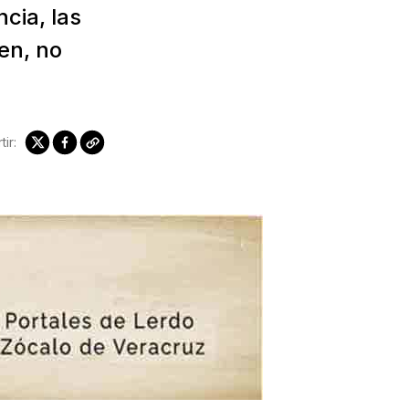
cia, las
en, no
ir: