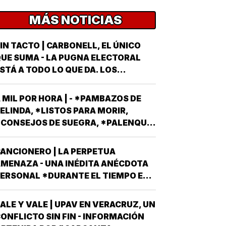
MÁS NOTICIAS
IN TACTO | CARBONELL, EL ÚNICO
UE SUMA - LA PUGNA ELECTORAL
STÁ A TODO LO QUE DA. LOS
ARTIDOS Y EL GOBIERNO METEN SUS
RMAS MÁS AFILADAS CON LA VISTA
 MIL POR HORA | - *PAMBAZOS DE
UESTA EN LA JORNADA DEL
ELINDA, *LISTOS PARA MORIR,
OMINGO 6 DE JUNIO DEL AÑO
CONSEJOS DE SUEGRA, *PALENQUE
NTRANTE *EL PROCESO ELECTORAL
E NAHLE...
ARA ELEGIR…
ANCIONERO | LA PERPETUA
MENAZA - UNA INÉDITA ANÉCDOTA
ERSONAL *DURANTE EL TIEMPO EN
UE EL CONJUNTO DE EDIFICIOS
LAMADO LOS PINOS FUE RESIDENCIA
ALE Y VALE | UPAV EN VERACRUZ, UN
FICIAL DEL PRESIDENTE DE MÉXICO,
ONFLICTO SIN FIN - INFORMACIÓN
STUVE AHÍ SOLAMENTE CUATRO