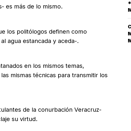
D
*
os- es más de lo mismo.
L
M
V
C
ue los politólogos definen como
M
 al agua estancada y aceda-.
N
L
D
tanados en los mismos temas,
N
las mismas técnicas para transmitir los
¿
tulantes de la conurbación Veracruz-
aje su virtud.