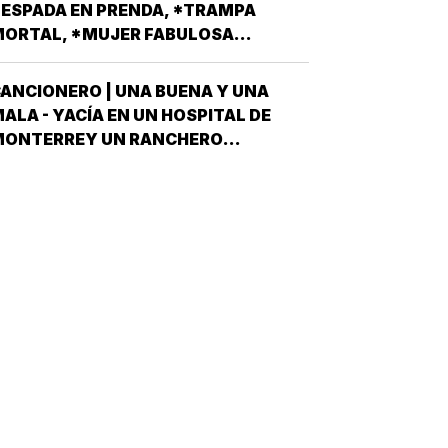
IPUTADOS LOCALES, EN ALGUNO DE
ESPADA EN PRENDA, *TRAMPA
OS 30 DISTRITOS QUE HAY EN
ORTAL, *MUJER FABULOSA...
ERACRUZ POR EL PARTIDO MORENA,
DESPUÉS QUE NO…
ANCIONERO | UNA BUENA Y UNA
ALA - YACÍA EN UN HOSPITAL DE
MONTERREY UN RANCHERO
ORTEÑO, VÍCTIMA DE LA PEOR DE
AS ETAPAS DE LA DIABETES *Y
ÍJOLE EL GALENO:”LE TENGO DOS
OTICIAS; UNA BUENA Y OTRA MALA
CUÁL QUIERE QUE LE DIGA PRIMERO?
NO, POS…