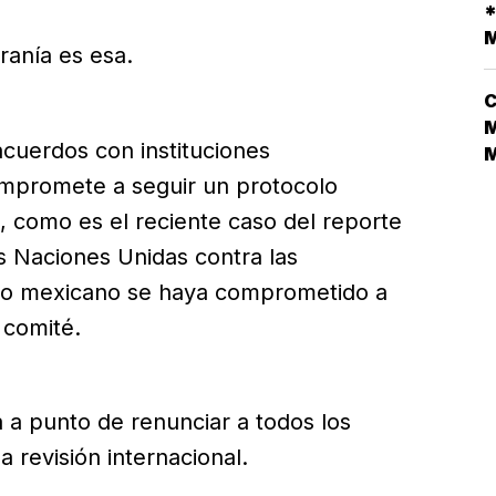
D
*
L
M
ranía es esa.
V
C
M
cuerdos con instituciones
N
ompromete a seguir un protocolo
L
 como es el reciente caso del reporte
D
s Naciones Unidas contra las
N
¿
do mexicano se haya comprometido a
 comité.
a a punto de renunciar a todos los
 revisión internacional.