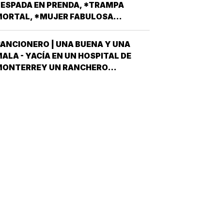
IPUTADOS LOCALES, EN ALGUNO DE
ESPADA EN PRENDA, *TRAMPA
OS 30 DISTRITOS QUE HAY EN
ORTAL, *MUJER FABULOSA...
ERACRUZ POR EL PARTIDO MORENA,
DESPUÉS QUE NO…
ANCIONERO | UNA BUENA Y UNA
ALA - YACÍA EN UN HOSPITAL DE
MONTERREY UN RANCHERO
ORTEÑO, VÍCTIMA DE LA PEOR DE
AS ETAPAS DE LA DIABETES *Y
ÍJOLE EL GALENO:”LE TENGO DOS
OTICIAS; UNA BUENA Y OTRA MALA
CUÁL QUIERE QUE LE DIGA PRIMERO?
NO, POS…