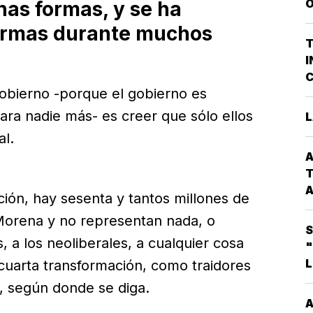
O
as formas, y se ha
V
P
ormas durante muchos
G
T
P
I
D
C
A
gobierno -porque el gobierno es
P
L
Q
para nadie más- es creer que sólo ellos
L
P
al.
G
A
C
T
A
ción, hay sesenta y tantos millones de
orena y no representan nada, o
C
S
*
 a los neoliberales, a cualquier cosa
"
L
cuarta transformación, como traidores
E
T
da, según donde se diga.
M
A
A