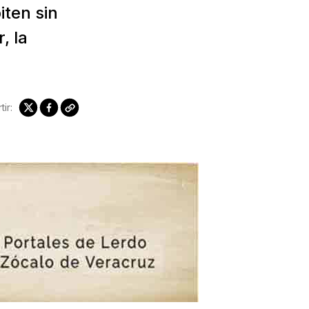
iten sin
, la
ir: