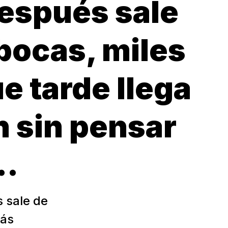
después sale
 bocas, miles
e tarde llega
n sin pensar
n…
s sale de
más