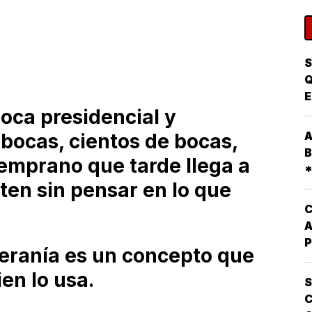
S
Q
E
boca presidencial y
P
A
A
 bocas, cientos de bocas,
P
B
temprano que tarde llega a
D
*
E
iten sin pensar en lo que
D
P
C
A
P
eranía es un concepto que
Q
en lo usa.
L
S
O
C
E