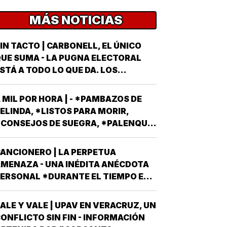
MÁS NOTICIAS
IN TACTO | CARBONELL, EL ÚNICO
UE SUMA - LA PUGNA ELECTORAL
STÁ A TODO LO QUE DA. LOS
ARTIDOS Y EL GOBIERNO METEN SUS
RMAS MÁS AFILADAS CON LA VISTA
 MIL POR HORA | - *PAMBAZOS DE
UESTA EN LA JORNADA DEL
ELINDA, *LISTOS PARA MORIR,
OMINGO 6 DE JUNIO DEL AÑO
CONSEJOS DE SUEGRA, *PALENQUE
NTRANTE *EL PROCESO ELECTORAL
E NAHLE...
ARA ELEGIR…
ANCIONERO | LA PERPETUA
MENAZA - UNA INÉDITA ANÉCDOTA
ERSONAL *DURANTE EL TIEMPO EN
UE EL CONJUNTO DE EDIFICIOS
LAMADO LOS PINOS FUE RESIDENCIA
ALE Y VALE | UPAV EN VERACRUZ, UN
FICIAL DEL PRESIDENTE DE MÉXICO,
ONFLICTO SIN FIN - INFORMACIÓN
STUVE AHÍ SOLAMENTE CUATRO