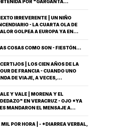
BTENIDA POR "GARGANTA
ECES, TRES DE ELLAS EN CALIDAD
ROFUNDA" SEÑALA QUE AL
DE…
OBIERNO DEL ESTADO *ESTÁ A
EXTO IRREVERENTE | UN NIÑO
UNTO DE "REVENTARLE" EL TEMA
NCENDIARIO - LA CUARTA OLA DE
E LA UNIVERSIDAD POPULAR
ALOR GOLPEA A EUROPA YA EN
UTÓNOMA DE VERACRUZ (UPAV) EN
LENA CANÍCULA Y TODO PINTA A
AS MANOS *Y NO ES…
UE ESTE 2026 SE UBICARÁ COMO EL
AS COSAS COMO SON - FIESTÓN...
EOR DE LA HISTORIA EN CUANTO A
OLPES CLIMÁTICOS *UNA OLA
CERTIJOS | LOS CIEN AÑOS DE LA
ALUROSA EN PRIMAVERA ROMPIÓ
OUR DE FRANCIA - CUANDO UNO
TODOS LOS…
NDA DE VIAJE, A VECES,
CIRCUNSTANCIALMENTE, OCURREN
OSAS QUE NO LLEVABAS PLANEADA
ALE Y VALE | MORENA Y EL
ME HAN OCURRIDO ALGUNAS
DEDAZO" EN VERACRUZ - OJO *YA
OCASIONES *AHORA REMEMORO
ES MANDARON EL MENSAJE A
STA PORQUE TENEMOS A UN
ODOS AQUELLOS PERSONAJES QUE
EXICANO EN EL TOP TEN DE…
SPIRAN A SER CANDIDATOS A
 MIL POR HORA | - *DIARREA VERBAL,