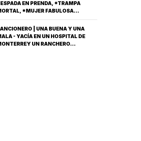
IPUTADOS LOCALES, EN ALGUNO DE
ESPADA EN PRENDA, *TRAMPA
OS 30 DISTRITOS QUE HAY EN
ORTAL, *MUJER FABULOSA...
ERACRUZ POR EL PARTIDO MORENA,
DESPUÉS QUE NO…
ANCIONERO | UNA BUENA Y UNA
ALA - YACÍA EN UN HOSPITAL DE
MONTERREY UN RANCHERO
ORTEÑO, VÍCTIMA DE LA PEOR DE
AS ETAPAS DE LA DIABETES *Y
ÍJOLE EL GALENO:”LE TENGO DOS
OTICIAS; UNA BUENA Y OTRA MALA
CUÁL QUIERE QUE LE DIGA PRIMERO?
NO, POS…