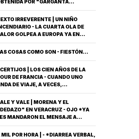
BTENIDA POR "GARGANTA
ECES, TRES DE ELLAS EN CALIDAD
ROFUNDA" SEÑALA QUE AL
DE…
OBIERNO DEL ESTADO *ESTÁ A
EXTO IRREVERENTE | UN NIÑO
UNTO DE "REVENTARLE" EL TEMA
NCENDIARIO - LA CUARTA OLA DE
E LA UNIVERSIDAD POPULAR
ALOR GOLPEA A EUROPA YA EN
UTÓNOMA DE VERACRUZ (UPAV) EN
LENA CANÍCULA Y TODO PINTA A
AS MANOS *Y NO ES…
UE ESTE 2026 SE UBICARÁ COMO EL
AS COSAS COMO SON - FIESTÓN...
EOR DE LA HISTORIA EN CUANTO A
OLPES CLIMÁTICOS *UNA OLA
CERTIJOS | LOS CIEN AÑOS DE LA
ALUROSA EN PRIMAVERA ROMPIÓ
OUR DE FRANCIA - CUANDO UNO
TODOS LOS…
NDA DE VIAJE, A VECES,
CIRCUNSTANCIALMENTE, OCURREN
OSAS QUE NO LLEVABAS PLANEADA
ALE Y VALE | MORENA Y EL
ME HAN OCURRIDO ALGUNAS
DEDAZO" EN VERACRUZ - OJO *YA
OCASIONES *AHORA REMEMORO
ES MANDARON EL MENSAJE A
STA PORQUE TENEMOS A UN
ODOS AQUELLOS PERSONAJES QUE
EXICANO EN EL TOP TEN DE…
SPIRAN A SER CANDIDATOS A
 MIL POR HORA | - *DIARREA VERBAL,