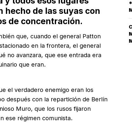
 y todos esos lugares
D
*
L
n hecho de las suyas con
M
V
s de concentración.
C
M
ambién que, cuando el general Patton
stacionado en la frontera, el general
N
qué no avanzara, que ese entrada era
L
D
uinario que eran.
N
¿
que el verdadero enemigo eran los
o después con la repartición de Berlín
nioso Muro, que los rusos fijaron
 en ese régimen comunista.