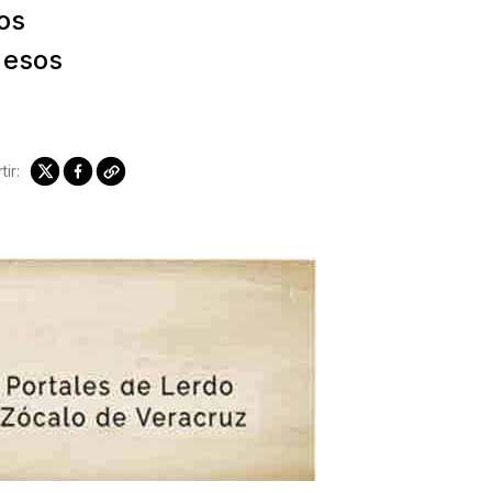
os
 esos
ir: