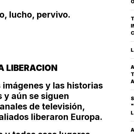
O
V
P
o, lucho, pervivo.
G
T
P
I
D
C
A
P
L
Q
L
P
G
A LIBERACION
A
C
T
A
 imágenes y las historias
s y aún se siguen
C
S
*
nales de televisión,
"
L
liados liberaron Europa.
E
T
M
A
A