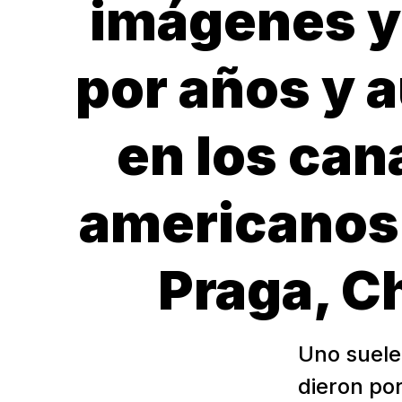
imágenes y 
por años y 
en los can
americanos 
Praga, C
Uno suele 
dieron po