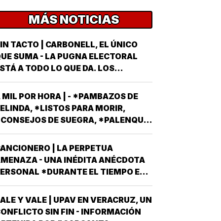
MÁS NOTICIAS
IN TACTO | CARBONELL, EL ÚNICO
UE SUMA - LA PUGNA ELECTORAL
STÁ A TODO LO QUE DA. LOS
ARTIDOS Y EL GOBIERNO METEN SUS
RMAS MÁS AFILADAS CON LA VISTA
 MIL POR HORA | - *PAMBAZOS DE
UESTA EN LA JORNADA DEL
ELINDA, *LISTOS PARA MORIR,
OMINGO 6 DE JUNIO DEL AÑO
CONSEJOS DE SUEGRA, *PALENQUE
NTRANTE *EL PROCESO ELECTORAL
E NAHLE...
ARA ELEGIR…
ANCIONERO | LA PERPETUA
MENAZA - UNA INÉDITA ANÉCDOTA
ERSONAL *DURANTE EL TIEMPO EN
UE EL CONJUNTO DE EDIFICIOS
LAMADO LOS PINOS FUE RESIDENCIA
ALE Y VALE | UPAV EN VERACRUZ, UN
FICIAL DEL PRESIDENTE DE MÉXICO,
ONFLICTO SIN FIN - INFORMACIÓN
STUVE AHÍ SOLAMENTE CUATRO