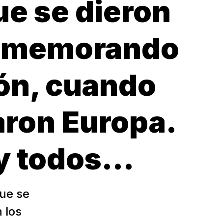
ue se dieron
 rememorando
ión, cuando
aron Europa.
 y todos…
que se
 los