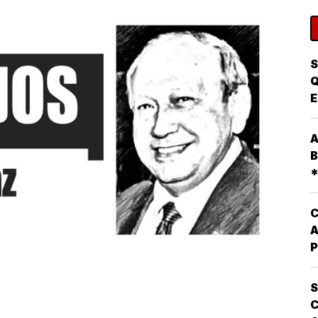
S
Q
E
P
A
A
P
B
D
*
E
D
P
C
A
P
Q
L
S
O
C
E