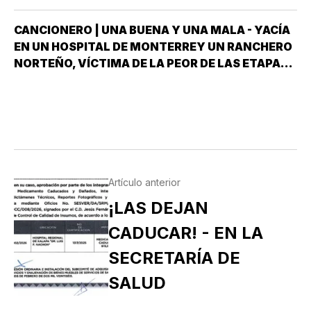
CANCIONERO | UNA BUENA Y UNA MALA - YACÍA
EN UN HOSPITAL DE MONTERREY UN RANCHERO
NORTEÑO, VÍCTIMA DE LA PEOR DE LAS ETAPAS
DE LA DIABETES *Y DÍJOLE EL GALENO:”LE
TENGO DOS NOTICIAS; UNA BUENA Y OTRA
MALA ¿CUÁL QUIERE QUE LE DIGA PRIMERO? NO,
POS…
Artículo anterior
¡LAS DEJAN
CADUCAR! - EN LA
SECRETARÍA DE
SALUD