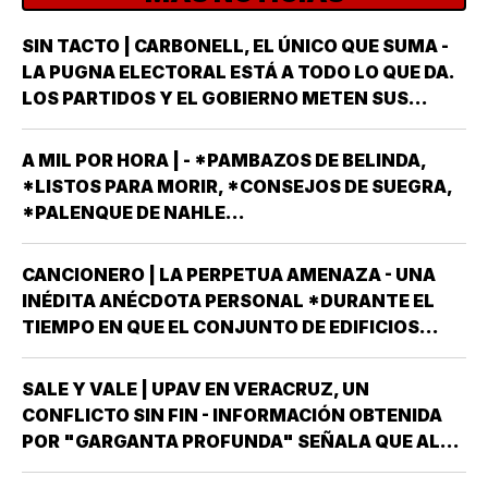
SIN TACTO | CARBONELL, EL ÚNICO QUE SUMA -
LA PUGNA ELECTORAL ESTÁ A TODO LO QUE DA.
LOS PARTIDOS Y EL GOBIERNO METEN SUS
ARMAS MÁS AFILADAS CON LA VISTA PUESTA EN
LA JORNADA DEL DOMINGO 6 DE JUNIO DEL AÑO
A MIL POR HORA | - *PAMBAZOS DE BELINDA,
ENTRANTE *EL PROCESO ELECTORAL PARA
*LISTOS PARA MORIR, *CONSEJOS DE SUEGRA,
ELEGIR…
*PALENQUE DE NAHLE...
CANCIONERO | LA PERPETUA AMENAZA - UNA
INÉDITA ANÉCDOTA PERSONAL *DURANTE EL
TIEMPO EN QUE EL CONJUNTO DE EDIFICIOS
LLAMADO LOS PINOS FUE RESIDENCIA OFICIAL
DEL PRESIDENTE DE MÉXICO, ESTUVE AHÍ
SALE Y VALE | UPAV EN VERACRUZ, UN
SOLAMENTE CUATRO VECES, TRES DE ELLAS EN
CONFLICTO SIN FIN - INFORMACIÓN OBTENIDA
CALIDAD DE…
POR "GARGANTA PROFUNDA" SEÑALA QUE AL
GOBIERNO DEL ESTADO *ESTÁ A PUNTO DE