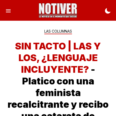
LAS COLUMNAS
SIN TACTO | LAS Y
LOS, ¿LENGUAJE
INCLUYENTE?
-
Platico con una
feminista
recalcitrante y recibo