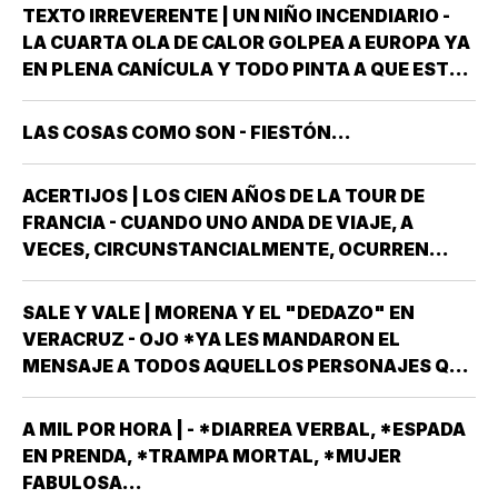
"REVENTARLE" EL TEMA DE LA UNIVERSIDAD
TEXTO IRREVERENTE | UN NIÑO INCENDIARIO -
POPULAR AUTÓNOMA DE VERACRUZ (UPAV) EN
LA CUARTA OLA DE CALOR GOLPEA A EUROPA YA
LAS MANOS *Y NO ES…
EN PLENA CANÍCULA Y TODO PINTA A QUE ESTE
2026 SE UBICARÁ COMO EL PEOR DE LA HISTORIA
EN CUANTO A GOLPES CLIMÁTICOS *UNA OLA
LAS COSAS COMO SON - FIESTÓN...
CALUROSA EN PRIMAVERA ROMPIÓ TODOS
LOS…
ACERTIJOS | LOS CIEN AÑOS DE LA TOUR DE
FRANCIA - CUANDO UNO ANDA DE VIAJE, A
VECES, CIRCUNSTANCIALMENTE, OCURREN
COSAS QUE NO LLEVABAS PLANEADA *ME HAN
OCURRIDO ALGUNAS OCASIONES *AHORA
SALE Y VALE | MORENA Y EL "DEDAZO" EN
REMEMORO ESTA PORQUE TENEMOS A UN
VERACRUZ - OJO *YA LES MANDARON EL
MEXICANO EN EL TOP TEN DE…
MENSAJE A TODOS AQUELLOS PERSONAJES QUE
ASPIRAN A SER CANDIDATOS A DIPUTADOS
LOCALES, EN ALGUNO DE LOS 30 DISTRITOS QUE
A MIL POR HORA | - *DIARREA VERBAL, *ESPADA
HAY EN VERACRUZ POR EL PARTIDO MORENA,
EN PRENDA, *TRAMPA MORTAL, *MUJER
DESPUÉS QUE NO…
FABULOSA...