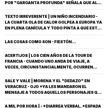
CALIDAD DE…
POR "GARGANTA PROFUNDA" SEÑALA QUE AL
GOBIERNO DEL ESTADO *ESTÁ A PUNTO DE
"REVENTARLE" EL TEMA DE LA UNIVERSIDAD
TEXTO IRREVERENTE | UN NIÑO INCENDIARIO -
POPULAR AUTÓNOMA DE VERACRUZ (UPAV) EN
LA CUARTA OLA DE CALOR GOLPEA A EUROPA YA
LAS MANOS *Y NO ES…
EN PLENA CANÍCULA Y TODO PINTA A QUE ESTE
2026 SE UBICARÁ COMO EL PEOR DE LA HISTORIA
EN CUANTO A GOLPES CLIMÁTICOS *UNA OLA
LAS COSAS COMO SON - FIESTÓN...
CALUROSA EN PRIMAVERA ROMPIÓ TODOS
LOS…
ACERTIJOS | LOS CIEN AÑOS DE LA TOUR DE
FRANCIA - CUANDO UNO ANDA DE VIAJE, A
VECES, CIRCUNSTANCIALMENTE, OCURREN
COSAS QUE NO LLEVABAS PLANEADA *ME HAN
OCURRIDO ALGUNAS OCASIONES *AHORA
SALE Y VALE | MORENA Y EL "DEDAZO" EN
REMEMORO ESTA PORQUE TENEMOS A UN
VERACRUZ - OJO *YA LES MANDARON EL
MEXICANO EN EL TOP TEN DE…
MENSAJE A TODOS AQUELLOS PERSONAJES QUE
ASPIRAN A SER CANDIDATOS A DIPUTADOS
LOCALES, EN ALGUNO DE LOS 30 DISTRITOS QUE
A MIL POR HORA | - *DIARREA VERBAL, *ESPADA