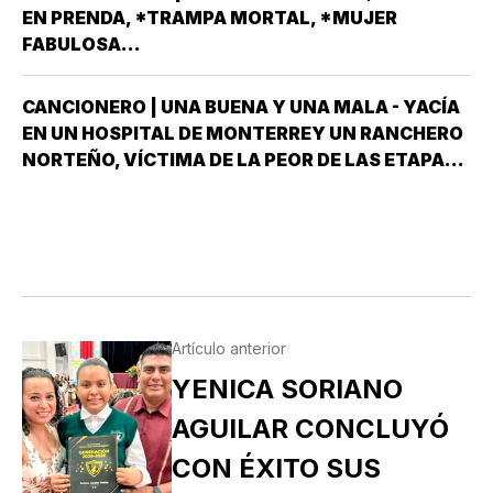
HAY EN VERACRUZ POR EL PARTIDO MORENA,
EN PRENDA, *TRAMPA MORTAL, *MUJER
DESPUÉS QUE NO…
FABULOSA...
CANCIONERO | UNA BUENA Y UNA MALA - YACÍA
EN UN HOSPITAL DE MONTERREY UN RANCHERO
NORTEÑO, VÍCTIMA DE LA PEOR DE LAS ETAPAS
DE LA DIABETES *Y DÍJOLE EL GALENO:”LE
TENGO DOS NOTICIAS; UNA BUENA Y OTRA
MALA ¿CUÁL QUIERE QUE LE DIGA PRIMERO? NO,
POS…
Artículo anterior
YENICA SORIANO
AGUILAR CONCLUYÓ
CON ÉXITO SUS