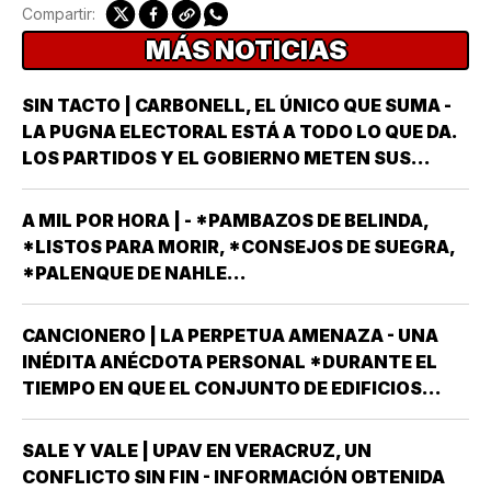
Compartir:
MÁS NOTICIAS
SIN TACTO | CARBONELL, EL ÚNICO QUE SUMA -
LA PUGNA ELECTORAL ESTÁ A TODO LO QUE DA.
LOS PARTIDOS Y EL GOBIERNO METEN SUS
ARMAS MÁS AFILADAS CON LA VISTA PUESTA EN
LA JORNADA DEL DOMINGO 6 DE JUNIO DEL AÑO
A MIL POR HORA | - *PAMBAZOS DE BELINDA,
ENTRANTE *EL PROCESO ELECTORAL PARA
*LISTOS PARA MORIR, *CONSEJOS DE SUEGRA,
ELEGIR…
*PALENQUE DE NAHLE...
CANCIONERO | LA PERPETUA AMENAZA - UNA
INÉDITA ANÉCDOTA PERSONAL *DURANTE EL
TIEMPO EN QUE EL CONJUNTO DE EDIFICIOS
LLAMADO LOS PINOS FUE RESIDENCIA OFICIAL
DEL PRESIDENTE DE MÉXICO, ESTUVE AHÍ
SALE Y VALE | UPAV EN VERACRUZ, UN
SOLAMENTE CUATRO VECES, TRES DE ELLAS EN
CONFLICTO SIN FIN - INFORMACIÓN OBTENIDA