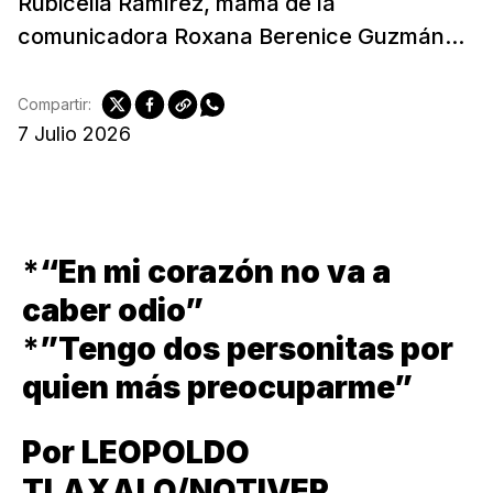
Rubicelia Ramírez, mamá de la
comunicadora Roxana Berenice Guzmán...
Compartir:
7 Julio 2026
*
“En mi corazón no va a
caber odio”
*
”Tengo dos personitas por
quien más preocuparme”
Por LEOPOLDO
TLAXALO/NOTIVER