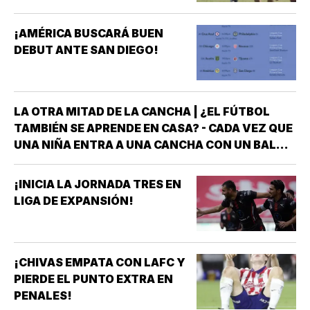
¡AMÉRICA BUSCARÁ BUEN
DEBUT ANTE SAN DIEGO!
LA OTRA MITAD DE LA CANCHA | ¿EL FÚTBOL
TAMBIÉN SE APRENDE EN CASA? - CADA VEZ QUE
UNA NIÑA ENTRA A UNA CANCHA CON UN BALÓN
BAJO EL BRAZO, NO LLEGA SOLA *DETRÁS DE
ELLA SIEMPRE HAY ALGUIEN QUE LA LLEVÓ AL
¡INICIA LA JORNADA TRES EN
ENTRENAMIENTO, QUE HIZO EL ESFUERZO…
LIGA DE EXPANSIÓN!
¡CHIVAS EMPATA CON LAFC Y
PIERDE EL PUNTO EXTRA EN
PENALES!