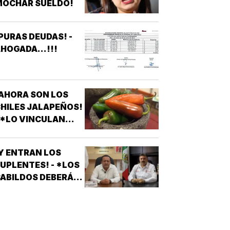
MOCHAR SUELDO!
APAGONES
CONSTANTES QUE
AFECTAN
PURAS DEUDAS! -
LEVADORES,
HOGADA...!!!
TRATAMIENTOS
ÉDICOS Y
APARATOS
LÉCTRICOS
AHORA SON LOS
HILES JALAPEÑOS!
 *LO VINCULAN
ON BROTE DE
ALMONELA EN EU
Y ENTRAN LOS
UPLENTES! - *LOS
ABILDOS DEBERÁN
LAMAR A QUIENES
QUEDARON DE
SUPLENTES