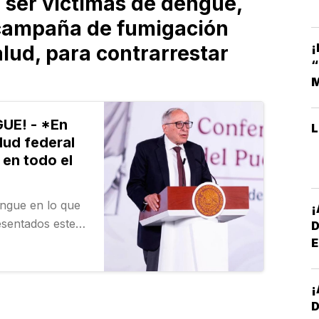
 ser víctimas de dengue,
 campaña de fumigación
¡
alud, para contrarrestar
M
UE! - *En
lud federal
 en todo el
engue en lo que
esentados este
eral durante la
E
*
 Claudia
¡
D