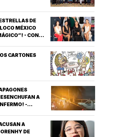
ESTRELLAS DE
“LOCO MÉXICO
ÁGICO”! - CON
NOTIVER
LOS CARTONES
¡APAGONES
DESENCHUFAN A
NFERMO! -
VECINOS DE
FRACCIONAMIENTOS
ACUSAN A
E VERACRUZ
DORENHY DE
DENUNCIAN