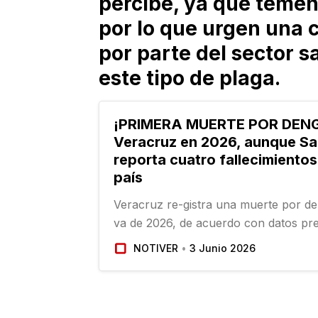
percibe, ya que temen
por lo que urgen una
por parte del sector s
este tipo de plaga.
¡PRIMERA MUERTE POR DENG
Veracruz en 2026, aunque Sa
reporta cuatro fallecimientos
país
Veracruz re-gistra una muerte por d
va de 2026, de acuerdo con datos pr
martes por la Secretaría de Salud fed
NOTIVER
3 Junio 2026
conferencia matutina de la presidenta
Sheinbaum…