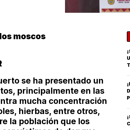
 los moscos
¡
U
R
T
puerto se ha presentado un
os, principalmente en las
D
P
ntra mucha concentración
les, hierbas, entre otros,
¡
e la población que los
C