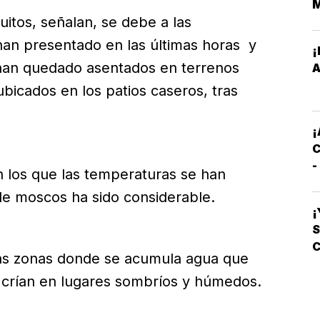
tos, señalan, se debe a las
an presentado en las últimas horas y
¡
E
 han quedado asentados en terrenos
A
bicados en los patios caseros, tras
M
E
¡
C
-
n los que las temperaturas se han
C
de moscos ha sido considerable.
S
¡
S
C
las zonas donde se acumula agua que
L
 crían en lugares sombríos y húmedos.