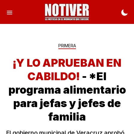
PRIMERA
¡Y LO APRUEBAN EN
CABILDO!
- *El
programa alimentario
para jefas y jefes de
familia
El gobierno municipal de Veracruz aprobó,