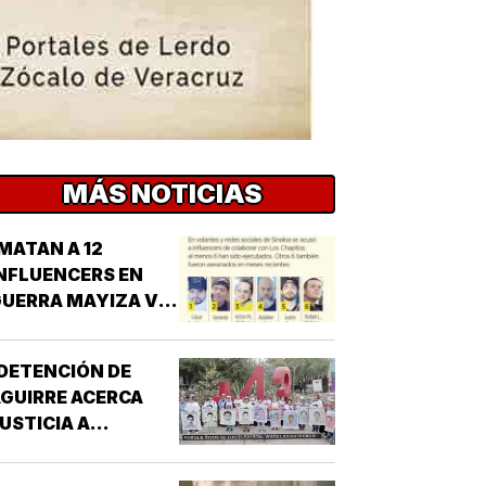
MÁS NOTICIAS
MATAN A 12
NFLUENCERS EN
UERRA MAYIZA VS.
HAPIZA!
DETENCIÓN DE
GUIRRE ACERCA
USTICIA A
AYOTZINAPA!