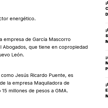
D
ctor energético.
L
S
tra empresa de García Mascorro
cal Abogados, que tiene en copropiedad
uevo León.
¡
M
P
o como Jesús Ricardo Puente, es
o de la empresa Maquiladora de
¡
E
 15 millones de pesos a GMA.
S