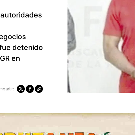
 autoridades
negocios
 fue detenido
FGR en
partir: