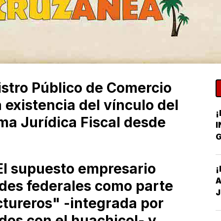
stro Público de Comercio
 existencia del vínculo del
¡
a Jurídica Fiscal desde
I
G
C
l supuesto empresario
¡
A
des federales como parte
J
ctureros" -integrada por
dos con el huachicol- y