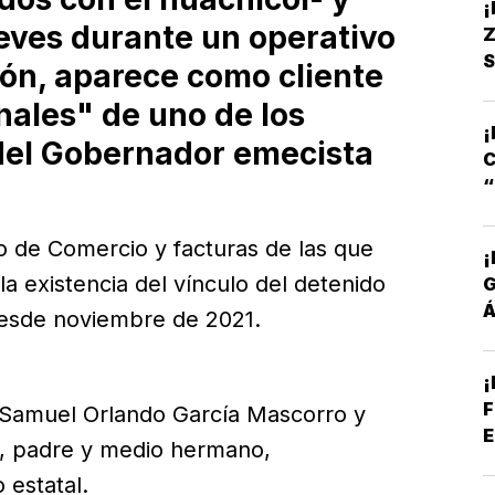
ueves durante un operativo
Z
S
ón, aparece como cliente
S
nales" de uno de los
S
¡
del Gobernador emecista
C
S
 de Comercio y facturas de las que
¡
 existencia del vínculo del detenido
Á
desde noviembre de 2021.
P
¡
F
 Samuel Orlando García Mascorro y
E
l, padre y medio hermano,
 estatal.