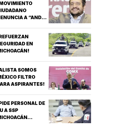
¡MOVIMIENTO
CIUDADANO
ENUNCIA A “ANDY”
ÓPEZ BELTRÁN!
¡REFUERZAN
EGURIDAD EN
MICHOACÁN!
ALISTA SOMOS
ÉXICO FILTRO
ARA ASPIRANTES!
PIDE PERSONAL DE
U A SSP
MICHOACÁN
REFORZAR
EGURIDAD!