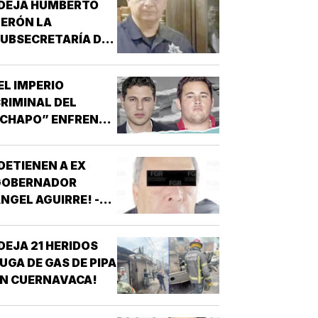
¡DEJA HUMBERTO
ERÓN LA
UBSECRETARÍA DE
EGURIDAD EN
INALOA!
EL IMPERIO
RIMINAL DEL
“CHAPO” ENFRENTA
U MAYOR PRUEBA!
DETIENEN A EX
GOBERNADOR
NGEL AGUIRRE! -
OR CASO
AYOTZINAPA
DEJA 21 HERIDOS
UGA DE GAS DE PIPA
N CUERNAVACA!