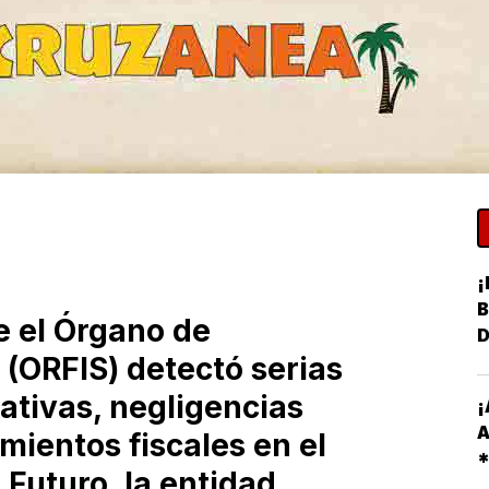
¡
B
e el Órgano de
 (ORFIS) detectó serias
ativas, negligencias
¡
A
mientos fiscales en el
Futuro, la entidad
R