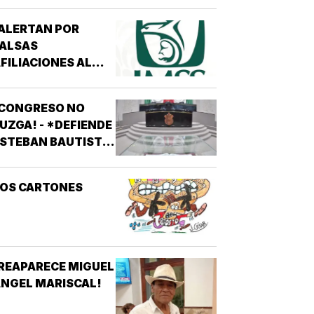
ALERTAN POR
FALSAS
FILIACIONES AL
MSS! - *DE 200
ESOS EN REDES
¡CONGRESO NO
OCIALES
UZGA! - *DEFIENDE
STEBAN BAUTISTA
VOTACIÓN CONTRA
LCALDES DE MC
LOS CARTONES
REAPARECE MIGUEL
NGEL MARISCAL!