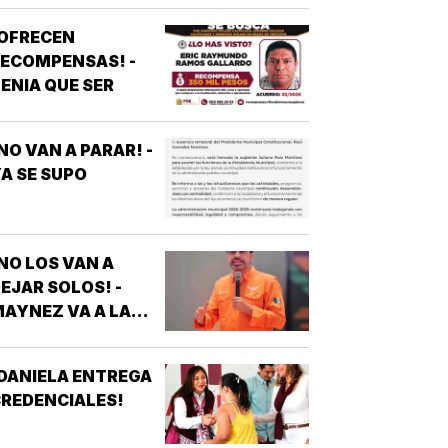
VEJITA NOTICIAS
¡OFRECEN
ECOMPENSAS! -
ENIA QUE SER
NO VAN A PARAR! -
A SE SUPO
NO LOS VAN A
EJAR SOLOS! -
AYNEZ VA A LA
CNDH
DANIELA ENTREGA
REDENCIALES!