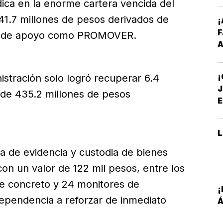
dica en la enorme cartera vencida del
441.7 millones de pesos derivados de
¡
as de apoyo como PROMOVER.
A
I
P
nistración solo logró recuperar 6.4
S
J
 de 435.2 millones de pesos
E
A
ta de evidencia y custodia de bienes
on un valor de 122 mil pesos, entre los
e concreto y 24 monitores de
¡
dependencia a reforzar de inmediato
Á