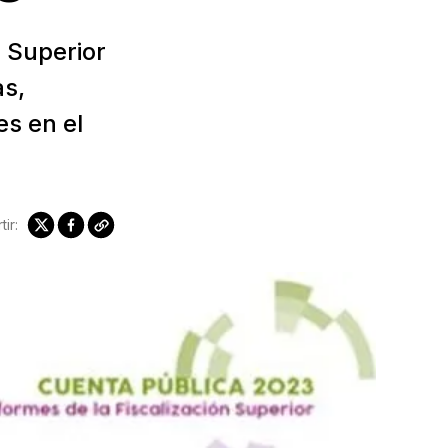
n Superior
as,
es en el
ir: