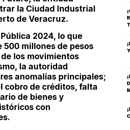
O
rar la Ciudad Industrial
erto de Veracruz.
R
T
 Pública 2024, lo que
¡
e 500 millones de pesos
Y
 de los movimientos
smo, la autoridad
tres anomalías principales;
¡
D
 cobro de créditos, falta
M
tario de bienes y
istóricos con
¡
es.
C