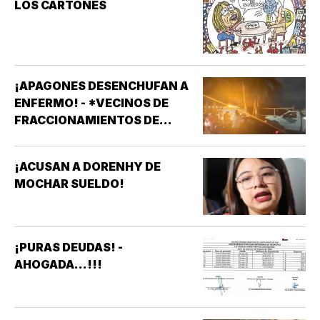
LOS CARTONES
¡APAGONES DESENCHUFAN A
ENFERMO! - *VECINOS DE
FRACCIONAMIENTOS DE
VERACRUZ DENUNCIAN
APAGONES CONSTANTES QUE
¡ACUSAN A DORENHY DE
AFECTAN ELEVADORES,
MOCHAR SUELDO!
TRATAMIENTOS MÉDICOS Y
APARATOS ELÉCTRICOS
¡PURAS DEUDAS! -
AHOGADA...!!!