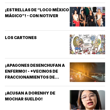
¡ESTRELLAS DE “LOCO MÉXICO
MÁGICO”! - CON NOTIVER
LOS CARTONES
¡APAGONES DESENCHUFAN A
ENFERMO! - *VECINOS DE
FRACCIONAMIENTOS DE
VERACRUZ DENUNCIAN
APAGONES CONSTANTES QUE
¡ACUSAN A DORENHY DE
AFECTAN ELEVADORES,
MOCHAR SUELDO!
TRATAMIENTOS MÉDICOS Y
APARATOS ELÉCTRICOS