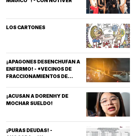
MÁGICO”! - CON NOTIVER
LOS CARTONES
¡APAGONES DESENCHUFAN A
ENFERMO! - *VECINOS DE
FRACCIONAMIENTOS DE
VERACRUZ DENUNCIAN
APAGONES CONSTANTES QUE
¡ACUSAN A DORENHY DE
AFECTAN ELEVADORES,
MOCHAR SUELDO!
TRATAMIENTOS MÉDICOS Y
APARATOS ELÉCTRICOS
¡PURAS DEUDAS! -