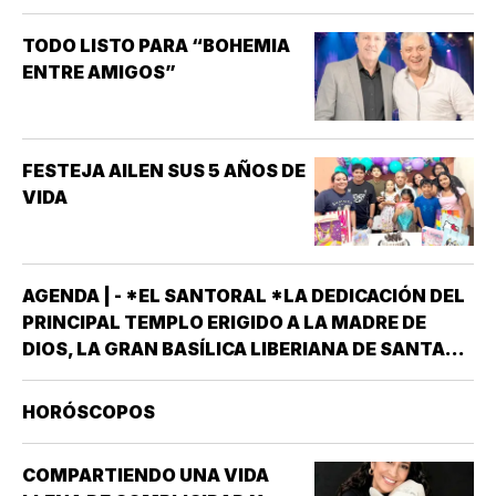
DISFUNCIÓN ERÉCTIL
(INCAPACIDAD DE ALCANZAR
TODO LISTO PARA “BOHEMIA
Y/O MANTENER…
ENTRE AMIGOS”
FESTEJA AILEN SUS 5 AÑOS DE
VIDA
AGENDA | - *EL SANTORAL *LA DEDICACIÓN DEL
PRINCIPAL TEMPLO ERIGIDO A LA MADRE DE
DIOS, LA GRAN BASÍLICA LIBERIANA DE SANTA
MARÍA LA MAYOR EN ROMA. NUESTRA SEÑORA
DE LAS NIEVES *SANTOS EMIGDIO OBISPO Y
HORÓSCOPOS
OSWALDO, REY DE INGLATERRA *EL EVANGELIO
SEGÚN…
COMPARTIENDO UNA VIDA