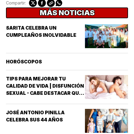
Compartir:
MÁS NOTICIAS
SARITA CELEBRA UN
CUMPLEAÑOS INOLVIDABLE
HORÓSCOPOS
TIPS PARA MEJORAR TU
CALIDAD DE VIDA | DISFUNCIÓN
SEXUAL - CABE DESTACAR QUE
UNO DE LOS TRASTORNOS
SEXUALES QUE MAYOR
JOSÉ ANTONIO PINILLA
INTERÉS HA GENERADO PARA
CELEBRA SUS 44 AÑOS
LA INVESTIGACIÓN DE NUEVOS
MEDICAMENTOS ES LA