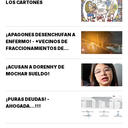
LOS CARTONES
¡APAGONES DESENCHUFAN A
ENFERMO! - *VECINOS DE
FRACCIONAMIENTOS DE
VERACRUZ DENUNCIAN
APAGONES CONSTANTES QUE
¡ACUSAN A DORENHY DE
AFECTAN ELEVADORES,
MOCHAR SUELDO!
TRATAMIENTOS MÉDICOS Y
APARATOS ELÉCTRICOS
¡PURAS DEUDAS! -
AHOGADA...!!!