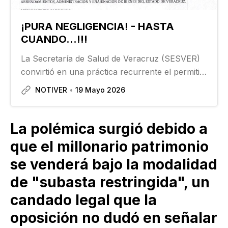
¡PURA NEGLIGENCIA! - HASTA
CUANDO...!!!
La Secretaría de Salud de Veracruz (SESVER)
convirtió en una práctica recurrente el permitir
que medicamento oncológico caduque en sus
NOTIVER
19 Mayo 2026
bodegas. Así quedó asentado en un documento
oficial de Servicios de Salud de Veracruz
(SESVER)…
La polémica surgió debido a
que el millonario patrimonio
se venderá bajo la modalidad
de "subasta restringida", un
candado legal que la
oposición no dudó en señalar