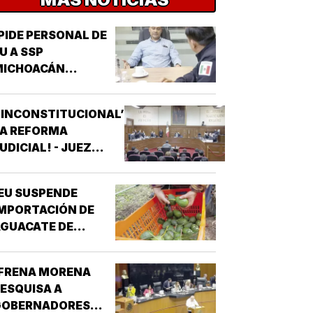
PIDE PERSONAL DE
U A SSP
MICHOACÁN
REFORZAR
EGURIDAD!
‘INCONSTITUCIONAL’
LA REFORMA
UDICIAL! - JUEZ
ONCEDIO PRIMER
AMPARO
EU SUSPENDE
MPORTACIÓN DE
GUACATE DE
MICHOACÁN!
¡FRENA MORENA
ESQUISA A
GOBERNADORES