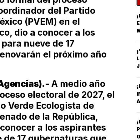
coordinador del Partido
¡
éxico (PVEM) en el
E
o, dio a conocer a los
 para nueve de 17
S
¡
renovarán el próximo año
J
C
Agencias).-
A medio año
¡
roceso electoral de 2027, el
I
A
do Verde Ecologista de
enado de la República,
 conocer a los aspirantes
P
e de 17 gubernaturas que