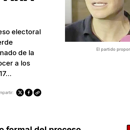
eso electoral
erde
El partido propo
nado de la
cer a los
7...
partir:
o formal del proceso