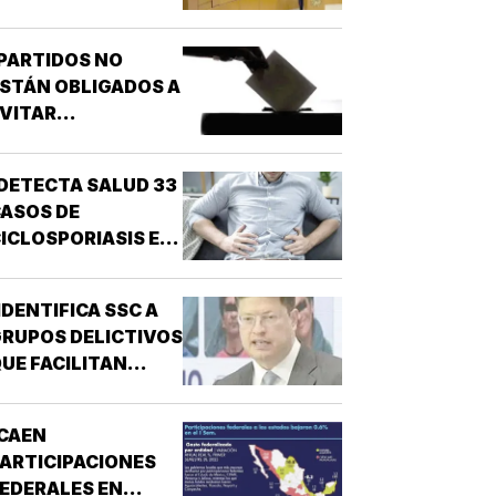
OR NARCO!
PARTIDOS NO
STÁN OBLIGADOS A
VITAR
NARCONEXOS!
DETECTA SALUD 33
ASOS DE
ICLOSPORIASIS EN
L PAÍS!
IDENTIFICA SSC A
RUPOS DELICTIVOS
UE FACILITAN
DESPOJOS!
CAEN
ARTICIPACIONES
EDERALES EN