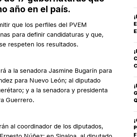
P
o año en el país.
¡
E
mitir que los perfiles del PVEM
E
rnas para definir candidaturas y que,
se respeten los resultados.
¡
C
C
rá a la senadora Jasmine Bugarín para
E
ndez para Nuevo León; al diputado
¡
uerétaro; y a la senadora y presidenta
G
ra Guerrero.
Q
¡
án al coordinador de los diputados,
P
F
Ernesto Núñez; en Sinaloa, al diputado