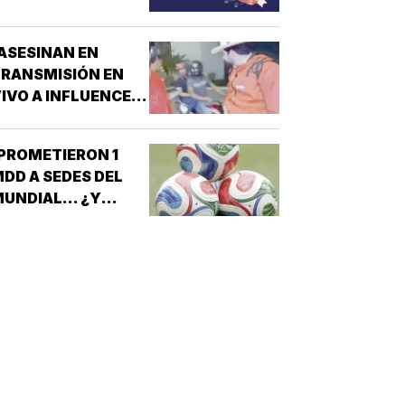
ESTADOS!
ASESINAN EN
RANSMISIÓN EN
IVO A INFLUENCER
N CULIACÁN!
PROMETIERON 1
DD A SEDES DEL
UNDIAL... ¿Y
ÉXICO?!