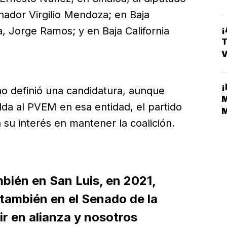
nador Virgilio Mendoza; en Baja
¡
na, Jorge Ramos; y en Baja California
T
V
E
¡
no definió una candidatura, aunque
M
lda al PVEM en esa entidad, el partido
M
su interés en mantener la coalición.
M
mbién en San Luis, en 2021,
también en el Senado de la
ir en alianza y nosotros