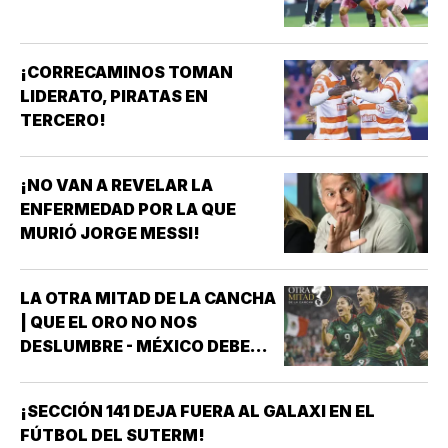
¡CORRECAMINOS TOMAN
LIDERATO, PIRATAS EN
TERCERO!
¡NO VAN A REVELAR LA
ENFERMEDAD POR LA QUE
MURIÓ JORGE MESSI!
LA OTRA MITAD DE LA CANCHA
| QUE EL ORO NO NOS
DESLUMBRE - MÉXICO DEBE
CELEBRAR, PERO NO
CONFORMARSE RUMBO A
¡SECCIÓN 141 DEJA FUERA AL GALAXI EN EL
BRASIL 2027 *MÉXICO GANÓ
FÚTBOL DEL SUTERM!
EL ORO EN LOS JUEGOS