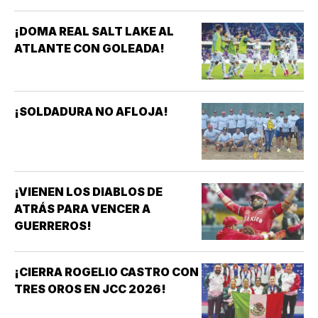
CENTROAMERICANOS Y DEL
CARIBE *HAY QUE CELEBRARLO
¡DOMA REAL SALT LAKE AL
*HAY QUE RECONOCER A LAS
ATLANTE CON GOLEADA!
FUTBOLISTAS, AL…
¡SOLDADURA NO AFLOJA!
¡VIENEN LOS DIABLOS DE
ATRÁS PARA VENCER A
GUERREROS!
¡CIERRA ROGELIO CASTRO CON
TRES OROS EN JCC 2026!