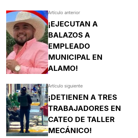
Artículo anterior
¡EJECUTAN A
BALAZOS A
EMPLEADO
MUNICIPAL EN
ALAMO!
Artículo siguiente
¡DETIENEN A TRES
TRABAJADORES EN
CATEO DE TALLER
MECÁNICO!