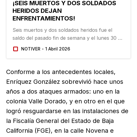
¡SEIS MUERTOS Y DOS SOLDADOS
HERIDOS DEJAN
ENFRENTAMIENTOS!
Seis muertos y dos soldados heridos fue el
saldo del pasado fin de semana y el lunes 30 de
marzo en diferentes enfrentamientos
NOTIVER
1 Abril 2026
registrados en la delegación Valle de la Trinidad,
localidad ubicada al sureste del municipio de
Ensenada, Baja…
Conforme a los antecedentes locales,
Enríquez González sobrevivió hace unos
años a dos ataques armados: uno en la
colonia Valle Dorado, y en otro en el que
logró resguardarse en las instalaciones de
la Fiscalía General del Estado de Baja
California (FGE), en la calle Novena e