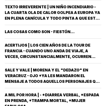
"REVENTARLE" EL TEMA DE LA UNIVERSIDAD
TEXTO IRREVERENTE | UN NIÑO INCENDIARIO -
POPULAR AUTÓNOMA DE VERACRUZ (UPAV) EN
LA CUARTA OLA DE CALOR GOLPEA A EUROPA YA
LAS MANOS *Y NO ES…
EN PLENA CANÍCULA Y TODO PINTA A QUE ESTE
2026 SE UBICARÁ COMO EL PEOR DE LA HISTORIA
EN CUANTO A GOLPES CLIMÁTICOS *UNA OLA
LAS COSAS COMO SON - FIESTÓN...
CALUROSA EN PRIMAVERA ROMPIÓ TODOS
LOS…
ACERTIJOS | LOS CIEN AÑOS DE LA TOUR DE
FRANCIA - CUANDO UNO ANDA DE VIAJE, A
VECES, CIRCUNSTANCIALMENTE, OCURREN
COSAS QUE NO LLEVABAS PLANEADA *ME HAN
OCURRIDO ALGUNAS OCASIONES *AHORA
SALE Y VALE | MORENA Y EL "DEDAZO" EN
REMEMORO ESTA PORQUE TENEMOS A UN
VERACRUZ - OJO *YA LES MANDARON EL
MEXICANO EN EL TOP TEN DE…
MENSAJE A TODOS AQUELLOS PERSONAJES QUE
ASPIRAN A SER CANDIDATOS A DIPUTADOS
LOCALES, EN ALGUNO DE LOS 30 DISTRITOS QUE
A MIL POR HORA | - *DIARREA VERBAL, *ESPADA
HAY EN VERACRUZ POR EL PARTIDO MORENA,
EN PRENDA, *TRAMPA MORTAL, *MUJER
DESPUÉS QUE NO…