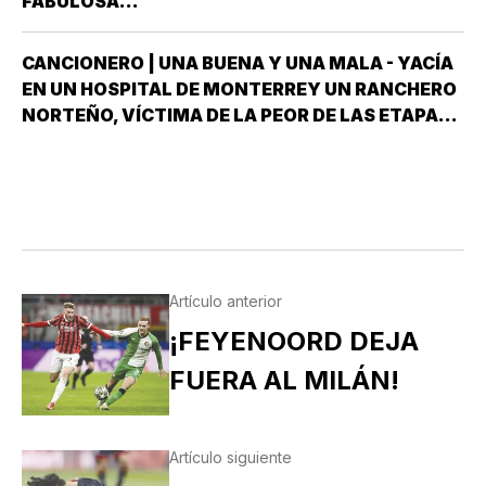
FABULOSA...
CANCIONERO | UNA BUENA Y UNA MALA - YACÍA
EN UN HOSPITAL DE MONTERREY UN RANCHERO
NORTEÑO, VÍCTIMA DE LA PEOR DE LAS ETAPAS
DE LA DIABETES *Y DÍJOLE EL GALENO:”LE
TENGO DOS NOTICIAS; UNA BUENA Y OTRA
MALA ¿CUÁL QUIERE QUE LE DIGA PRIMERO? NO,
POS…
Artículo anterior
¡FEYENOORD DEJA
FUERA AL MILÁN!
Artículo siguiente