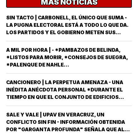
MÁS NOTICIAS
SIN TACTO | CARBONELL, EL ÚNICO QUE SUMA -
LA PUGNA ELECTORAL ESTÁ A TODO LO QUE DA.
LOS PARTIDOS Y EL GOBIERNO METEN SUS
ARMAS MÁS AFILADAS CON LA VISTA PUESTA EN
LA JORNADA DEL DOMINGO 6 DE JUNIO DEL AÑO
A MIL POR HORA | - *PAMBAZOS DE BELINDA,
ENTRANTE *EL PROCESO ELECTORAL PARA
*LISTOS PARA MORIR, *CONSEJOS DE SUEGRA,
ELEGIR…
*PALENQUE DE NAHLE...
CANCIONERO | LA PERPETUA AMENAZA - UNA
INÉDITA ANÉCDOTA PERSONAL *DURANTE EL
TIEMPO EN QUE EL CONJUNTO DE EDIFICIOS
LLAMADO LOS PINOS FUE RESIDENCIA OFICIAL
DEL PRESIDENTE DE MÉXICO, ESTUVE AHÍ
SALE Y VALE | UPAV EN VERACRUZ, UN
SOLAMENTE CUATRO VECES, TRES DE ELLAS EN
CONFLICTO SIN FIN - INFORMACIÓN OBTENIDA
CALIDAD DE…
POR "GARGANTA PROFUNDA" SEÑALA QUE AL
GOBIERNO DEL ESTADO *ESTÁ A PUNTO DE