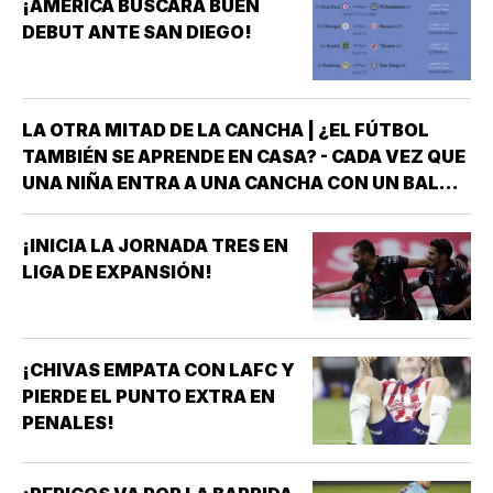
¡AMÉRICA BUSCARÁ BUEN
DEBUT ANTE SAN DIEGO!
LA OTRA MITAD DE LA CANCHA | ¿EL FÚTBOL
TAMBIÉN SE APRENDE EN CASA? - CADA VEZ QUE
UNA NIÑA ENTRA A UNA CANCHA CON UN BALÓN
BAJO EL BRAZO, NO LLEGA SOLA *DETRÁS DE
ELLA SIEMPRE HAY ALGUIEN QUE LA LLEVÓ AL
¡INICIA LA JORNADA TRES EN
ENTRENAMIENTO, QUE HIZO EL ESFUERZO…
LIGA DE EXPANSIÓN!
¡CHIVAS EMPATA CON LAFC Y
PIERDE EL PUNTO EXTRA EN
PENALES!