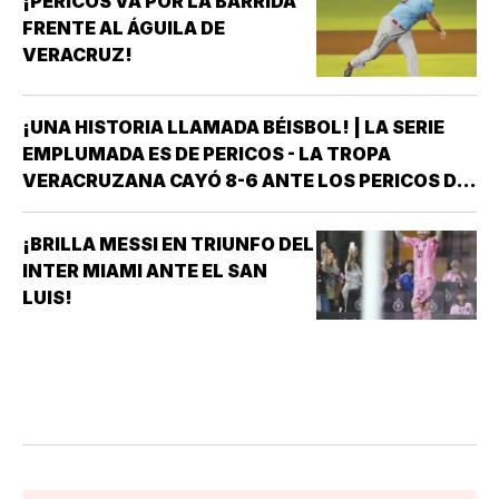
¡PERICOS VA POR LA BARRIDA
FRENTE AL ÁGUILA DE
VERACRUZ!
¡UNA HISTORIA LLAMADA BÉISBOL! | LA SERIE
EMPLUMADA ES DE PERICOS - LA TROPA
VERACRUZANA CAYÓ 8-6 ANTE LOS PERICOS DE
PUEBLA EN EL SEGUNDO JUEGO DE LA ÚLTIMA
SERIE DE LA TEMPORADA REGULAR EN EL
¡BRILLA MESSI EN TRIUNFO DEL
ESTADIO HERMANOS SERDÁN, CON LO QUE LOS
INTER MIAMI ANTE EL SAN
POBLANOS…
LUIS!