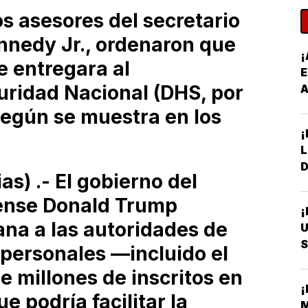
s asesores del secretario
ennedy Jr., ordenaron que
¡
e entregara al
E
ridad Nacional (DHS, por
A
 según se muestra en los
¡
D
) .- El gobierno del
ense Donald Trump
¡
na a las autoridades de
U
S
 personales —incluido el
R
e millones de inscritos en
¡
e podría facilitar la
M