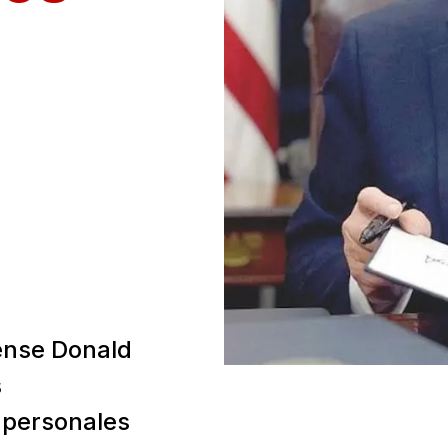
ense Donald
s
 personales