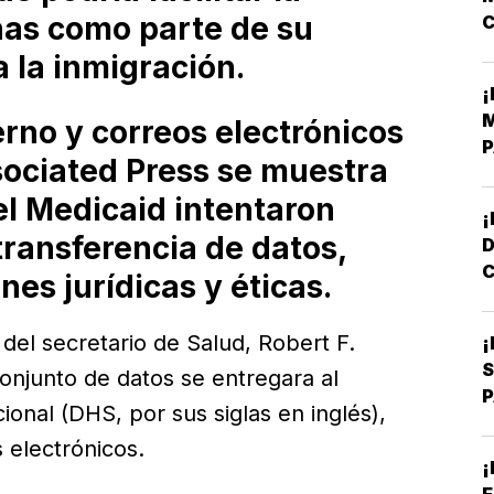
nas como parte de su
 la inmigración.
V
¡
A
M
no y correos electrónicos
P
ociated Press se muestra
A
el Medicaid intentaron
¡
 transferencia de datos,
C
es jurídicas y éticas.
N
del secretario de Salud, Robert F.
¡
S
onjunto de datos se entregara al
P
nal (DHS, por sus siglas en inglés),
D
 electrónicos.
¡
E