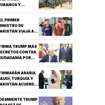
CUBANOS Y
EMPRESAS
INCULADAS A LA
EL PRIMER
DQUISICIÓN DE
INISTRO DE
ARMAS!
AKISTÁN VIAJA A
RABIA SAUDITA!
FIRMA TRUMP MÁS
DECRETOS CONTRA
IUDADANÍA POR
ACIMIENTO!
FIRMARÁN ARABIA
AUDÍ, TURQUÍA Y
AKISTÁN ACUERDO
E DEFENSA!
DESMIENTE TRUMP
SCASEZ DE