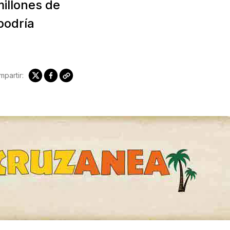
millones de
podría
partir: