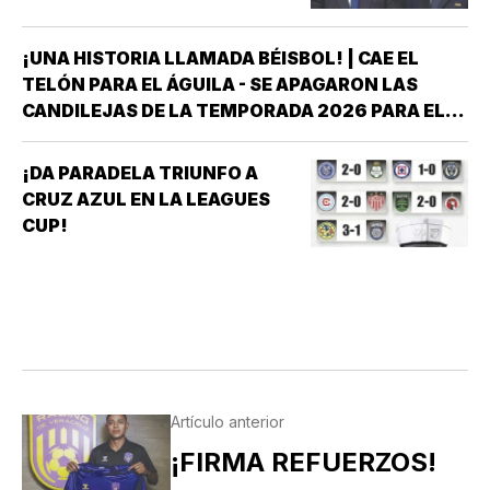
¡UNA HISTORIA LLAMADA BÉISBOL! | CAE EL
TELÓN PARA EL ÁGUILA - SE APAGARON LAS
CANDILEJAS DE LA TEMPORADA 2026 PARA EL
ÁGUILA DE VERACRUZ *LA NOVENA JAROCHA
CERRÓ SU CALENDARIO CON UNA VICTORIA DE
¡DA PARADELA TRIUNFO A
10-6 SOBRE PERICOS DE PUEBLA, PERO EL
CRUZ AZUL EN LA LEAGUES
TRIUNFO YA NO…
CUP!
Artículo anterior
¡FIRMA REFUERZOS!