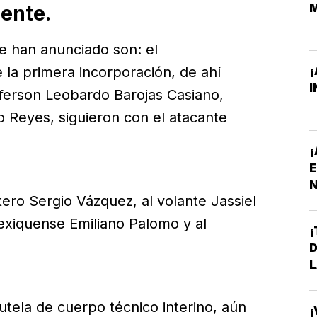
ente.
e han anunciado son: el
¡
la primera incorporación, de ahí
I
ferson Leobardo Barojas Casiano,
o Reyes, siguieron con el atacante
¡
E
N
ero Sergio Vázquez, al volante Jassiel
P
xiquense Emiliano Palomo y al
¡
D
L
tutela de cuerpo técnico interino, aún
¡