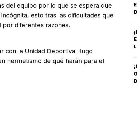
E
das del equipo por lo que se espera que
ncógnita, esto tras las dificultades que
 por diferentes razones.
¡
E
L
tar con la Unidad Deportiva Hugo
ran hermetismo de qué harán para el
¡
G
D