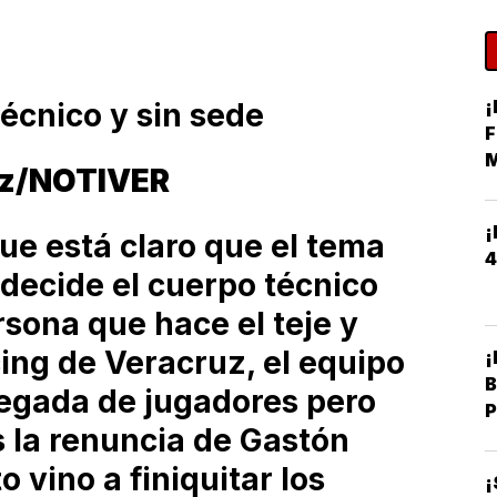
¡
écnico y sin sede
F
M
ez/NOTIVER
H
¡
que está claro que el tema
4
 decide el cuerpo técnico
ersona que hace el teje y
ing de Veracruz, el equipo
¡
B
legada de jugadores pero
P
s la renuncia de Gastón
 vino a finiquitar los