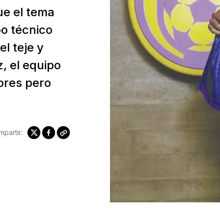
que el tema
po técnico
el teje y
, el equipo
ores pero
partir: