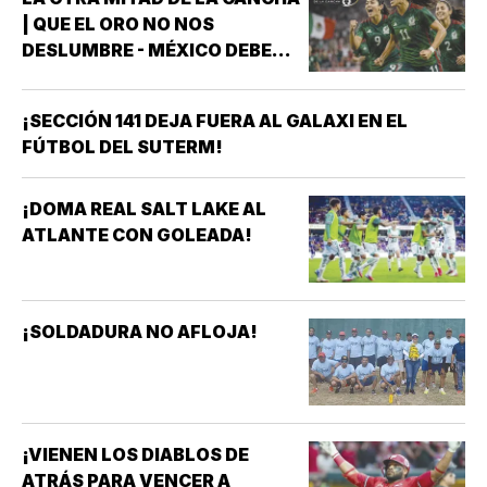
| QUE EL ORO NO NOS
DESLUMBRE - MÉXICO DEBE
CELEBRAR, PERO NO
CONFORMARSE RUMBO A
¡SECCIÓN 141 DEJA FUERA AL GALAXI EN EL
BRASIL 2027 *MÉXICO GANÓ
FÚTBOL DEL SUTERM!
EL ORO EN LOS JUEGOS
CENTROAMERICANOS Y DEL
CARIBE *HAY QUE CELEBRARLO
¡DOMA REAL SALT LAKE AL
*HAY QUE RECONOCER A LAS
ATLANTE CON GOLEADA!
FUTBOLISTAS, AL…
¡SOLDADURA NO AFLOJA!
¡VIENEN LOS DIABLOS DE
ATRÁS PARA VENCER A