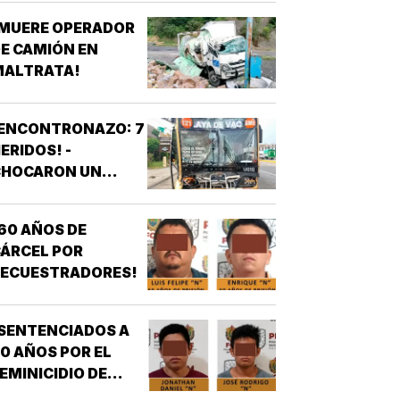
¡MUERE OPERADOR
E CAMIÓN EN
MALTRATA!
¡ENCONTRONAZO: 7
ERIDOS! -
CHOCARON UN
AUTOBÚS ULUA
ONTRA OTRO DE
60 AÑOS DE
OS AZULES EN LA
ÁRCEL POR
TAMPIQUERA
SECUESTRADORES!
SENTENCIADOS A
0 AÑOS POR EL
EMINICIDIO DE
YASARED!