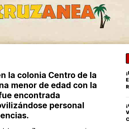
¡
 la colonia Centro de la
E
na menor de edad con la
R
 fue encontrada
Y
vilizándose personal
¡
V
encias.
F