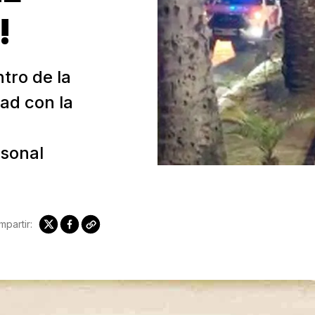
!
tro de la
ad con la
rsonal
partir: