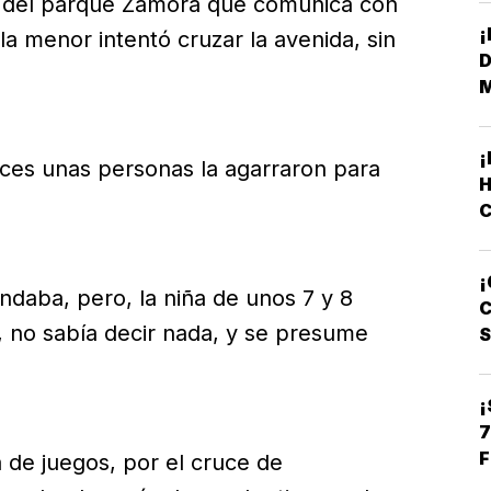
al del parque Zamora que comunica con
la menor intentó cruzar la avenida, sin
D
nces unas personas la agarraron para
H
C
¡
L
ndaba, pero, la niña de unos 7 y 8
C
no sabía decir nada, y se presume
¡
7
F
 de juegos, por el cruce de