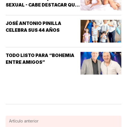
SEXUAL - CABE DESTACAR QUE
UNO DE LOS TRASTORNOS
SEXUALES QUE MAYOR
JOSÉ ANTONIO PINILLA
INTERÉS HA GENERADO PARA
CELEBRA SUS 44 AÑOS
LA INVESTIGACIÓN DE NUEVOS
MEDICAMENTOS ES LA
DISFUNCIÓN ERÉCTIL
(INCAPACIDAD DE ALCANZAR
TODO LISTO PARA “BOHEMIA
Y/O MANTENER…
ENTRE AMIGOS”
Artículo anterior