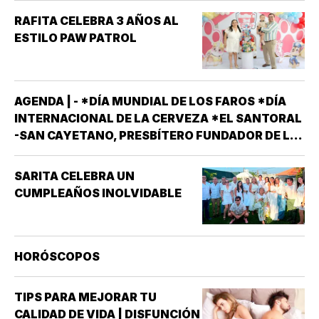
RAFITA CELEBRA 3 AÑOS AL
ESTILO PAW PATROL
AGENDA | - *DÍA MUNDIAL DE LOS FAROS *DÍA
INTERNACIONAL DE LA CERVEZA *EL SANTORAL
-SAN CAYETANO, PRESBÍTERO FUNDADOR DE LA
ORDEN DE LOS TEATINOS. SANTOS Y MÁRTIRES
SIXTO II PAPA MÁRTIR Y SUS DISCÍPULOS
SARITA CELEBRA UN
FELICÍSIMO Y AGAPITO. SAN MIGUEL DE LA
CUMPLEAÑOS INOLVIDABLE
MORA…
HORÓSCOPOS
TIPS PARA MEJORAR TU
CALIDAD DE VIDA | DISFUNCIÓN