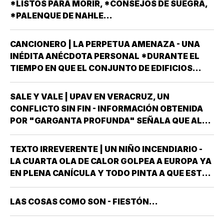
*LISTOS PARA MORIR, *CONSEJOS DE SUEGRA,
ELEGIR…
*PALENQUE DE NAHLE...
CANCIONERO | LA PERPETUA AMENAZA - UNA
INÉDITA ANÉCDOTA PERSONAL *DURANTE EL
TIEMPO EN QUE EL CONJUNTO DE EDIFICIOS
LLAMADO LOS PINOS FUE RESIDENCIA OFICIAL
DEL PRESIDENTE DE MÉXICO, ESTUVE AHÍ
SALE Y VALE | UPAV EN VERACRUZ, UN
SOLAMENTE CUATRO VECES, TRES DE ELLAS EN
CONFLICTO SIN FIN - INFORMACIÓN OBTENIDA
CALIDAD DE…
POR "GARGANTA PROFUNDA" SEÑALA QUE AL
GOBIERNO DEL ESTADO *ESTÁ A PUNTO DE
"REVENTARLE" EL TEMA DE LA UNIVERSIDAD
TEXTO IRREVERENTE | UN NIÑO INCENDIARIO -
POPULAR AUTÓNOMA DE VERACRUZ (UPAV) EN
LA CUARTA OLA DE CALOR GOLPEA A EUROPA YA
LAS MANOS *Y NO ES…
EN PLENA CANÍCULA Y TODO PINTA A QUE ESTE
2026 SE UBICARÁ COMO EL PEOR DE LA HISTORIA
EN CUANTO A GOLPES CLIMÁTICOS *UNA OLA
LAS COSAS COMO SON - FIESTÓN...
CALUROSA EN PRIMAVERA ROMPIÓ TODOS
LOS…