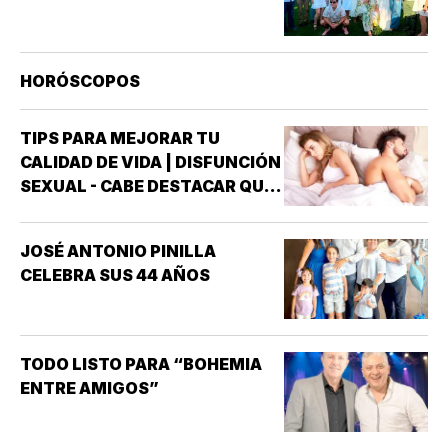
HORÓSCOPOS
TIPS PARA MEJORAR TU
CALIDAD DE VIDA | DISFUNCIÓN
SEXUAL - CABE DESTACAR QUE
UNO DE LOS TRASTORNOS
SEXUALES QUE MAYOR
JOSÉ ANTONIO PINILLA
INTERÉS HA GENERADO PARA
CELEBRA SUS 44 AÑOS
LA INVESTIGACIÓN DE NUEVOS
MEDICAMENTOS ES LA
DISFUNCIÓN ERÉCTIL
(INCAPACIDAD DE ALCANZAR
TODO LISTO PARA “BOHEMIA
Y/O MANTENER…
ENTRE AMIGOS”