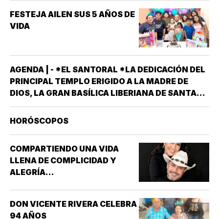
FESTEJA AILEN SUS 5 AÑOS DE
VIDA
AGENDA | - *EL SANTORAL *LA DEDICACIÓN DEL
PRINCIPAL TEMPLO ERIGIDO A LA MADRE DE
DIOS, LA GRAN BASÍLICA LIBERIANA DE SANTA
MARÍA LA MAYOR EN ROMA. NUESTRA SEÑORA
DE LAS NIEVES *SANTOS EMIGDIO OBISPO Y
HORÓSCOPOS
OSWALDO, REY DE INGLATERRA *EL EVANGELIO
SEGÚN…
COMPARTIENDO UNA VIDA
LLENA DE COMPLICIDAD Y
ALEGRÍA...
DON VICENTE RIVERA CELEBRA
94 AÑOS