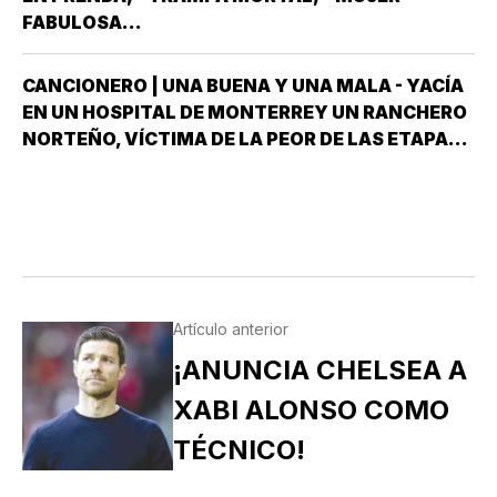
DESPUÉS QUE NO…
FABULOSA...
CANCIONERO | UNA BUENA Y UNA MALA - YACÍA
EN UN HOSPITAL DE MONTERREY UN RANCHERO
NORTEÑO, VÍCTIMA DE LA PEOR DE LAS ETAPAS
DE LA DIABETES *Y DÍJOLE EL GALENO:”LE
TENGO DOS NOTICIAS; UNA BUENA Y OTRA
MALA ¿CUÁL QUIERE QUE LE DIGA PRIMERO? NO,
POS…
Artículo anterior
¡ANUNCIA CHELSEA A
XABI ALONSO COMO
TÉCNICO!