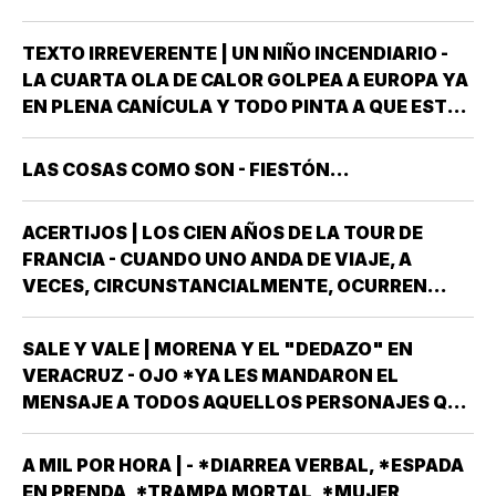
GOBIERNO DEL ESTADO *ESTÁ A PUNTO DE
"REVENTARLE" EL TEMA DE LA UNIVERSIDAD
TEXTO IRREVERENTE | UN NIÑO INCENDIARIO -
POPULAR AUTÓNOMA DE VERACRUZ (UPAV) EN
LA CUARTA OLA DE CALOR GOLPEA A EUROPA YA
LAS MANOS *Y NO ES…
EN PLENA CANÍCULA Y TODO PINTA A QUE ESTE
2026 SE UBICARÁ COMO EL PEOR DE LA HISTORIA
EN CUANTO A GOLPES CLIMÁTICOS *UNA OLA
LAS COSAS COMO SON - FIESTÓN...
CALUROSA EN PRIMAVERA ROMPIÓ TODOS
LOS…
ACERTIJOS | LOS CIEN AÑOS DE LA TOUR DE
FRANCIA - CUANDO UNO ANDA DE VIAJE, A
VECES, CIRCUNSTANCIALMENTE, OCURREN
COSAS QUE NO LLEVABAS PLANEADA *ME HAN
OCURRIDO ALGUNAS OCASIONES *AHORA
SALE Y VALE | MORENA Y EL "DEDAZO" EN
REMEMORO ESTA PORQUE TENEMOS A UN
VERACRUZ - OJO *YA LES MANDARON EL
MEXICANO EN EL TOP TEN DE…
MENSAJE A TODOS AQUELLOS PERSONAJES QUE
ASPIRAN A SER CANDIDATOS A DIPUTADOS
LOCALES, EN ALGUNO DE LOS 30 DISTRITOS QUE
A MIL POR HORA | - *DIARREA VERBAL, *ESPADA
HAY EN VERACRUZ POR EL PARTIDO MORENA,
EN PRENDA, *TRAMPA MORTAL, *MUJER