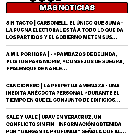
MÁS NOTICIAS
SIN TACTO | CARBONELL, EL ÚNICO QUE SUMA -
LA PUGNA ELECTORAL ESTÁ A TODO LO QUE DA.
LOS PARTIDOS Y EL GOBIERNO METEN SUS
ARMAS MÁS AFILADAS CON LA VISTA PUESTA EN
LA JORNADA DEL DOMINGO 6 DE JUNIO DEL AÑO
A MIL POR HORA | - *PAMBAZOS DE BELINDA,
ENTRANTE *EL PROCESO ELECTORAL PARA
*LISTOS PARA MORIR, *CONSEJOS DE SUEGRA,
ELEGIR…
*PALENQUE DE NAHLE...
CANCIONERO | LA PERPETUA AMENAZA - UNA
INÉDITA ANÉCDOTA PERSONAL *DURANTE EL
TIEMPO EN QUE EL CONJUNTO DE EDIFICIOS
LLAMADO LOS PINOS FUE RESIDENCIA OFICIAL
DEL PRESIDENTE DE MÉXICO, ESTUVE AHÍ
SALE Y VALE | UPAV EN VERACRUZ, UN
SOLAMENTE CUATRO VECES, TRES DE ELLAS EN
CONFLICTO SIN FIN - INFORMACIÓN OBTENIDA
CALIDAD DE…
POR "GARGANTA PROFUNDA" SEÑALA QUE AL