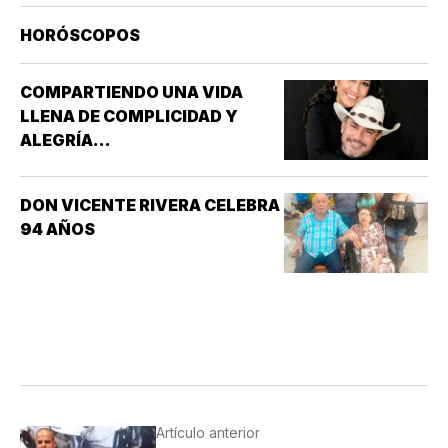
MARÍA LA MAYOR EN ROMA. NUESTRA SEÑORA
DE LAS NIEVES *SANTOS EMIGDIO OBISPO Y
HORÓSCOPOS
OSWALDO, REY DE INGLATERRA *EL EVANGELIO
SEGÚN…
COMPARTIENDO UNA VIDA
LLENA DE COMPLICIDAD Y
ALEGRÍA...
DON VICENTE RIVERA CELEBRA
94 AÑOS
Artículo anterior