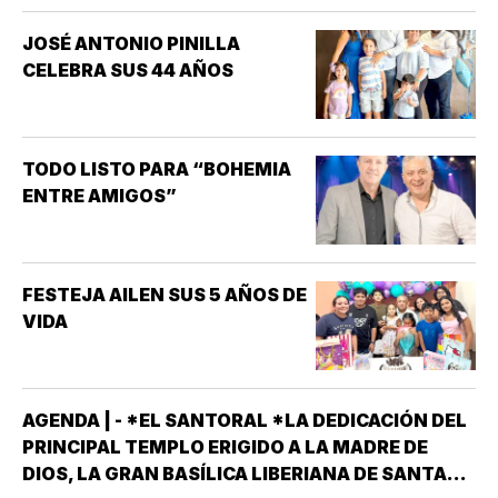
SEXUALES QUE MAYOR
JOSÉ ANTONIO PINILLA
INTERÉS HA GENERADO PARA
CELEBRA SUS 44 AÑOS
LA INVESTIGACIÓN DE NUEVOS
MEDICAMENTOS ES LA
DISFUNCIÓN ERÉCTIL
(INCAPACIDAD DE ALCANZAR
TODO LISTO PARA “BOHEMIA
Y/O MANTENER…
ENTRE AMIGOS”
FESTEJA AILEN SUS 5 AÑOS DE
VIDA
AGENDA | - *EL SANTORAL *LA DEDICACIÓN DEL
PRINCIPAL TEMPLO ERIGIDO A LA MADRE DE
DIOS, LA GRAN BASÍLICA LIBERIANA DE SANTA