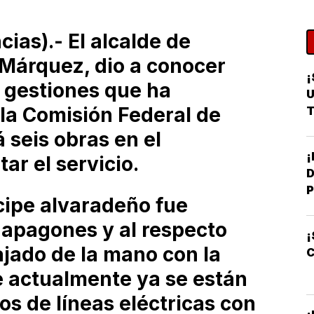
ias).- El alcalde de
Márquez, dio a conocer
¡
 gestiones que ha
U
 la Comisión Federal de
T
á seis obras en el
ar el servicio.
D
P
ícipe alvaradeño fue
 apagones y al respecto
¡
jado de la mano con la
C
ue actualmente ya se están
s de líneas eléctricas con