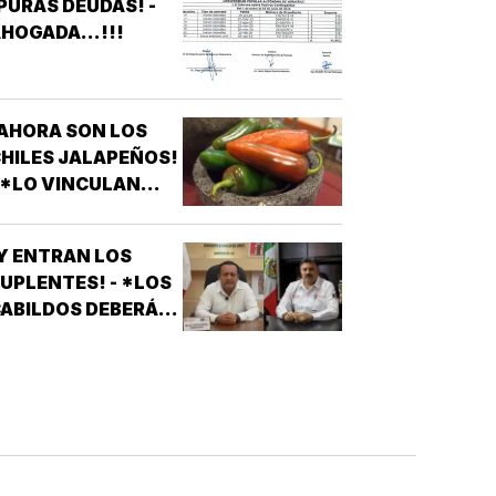
PURAS DEUDAS! -
LEVADORES,
HOGADA...!!!
TRATAMIENTOS
ÉDICOS Y
APARATOS
LÉCTRICOS
AHORA SON LOS
HILES JALAPEÑOS!
 *LO VINCULAN
ON BROTE DE
ALMONELA EN EU
Y ENTRAN LOS
UPLENTES! - *LOS
ABILDOS DEBERÁN
LAMAR A QUIENES
QUEDARON DE
SUPLENTES