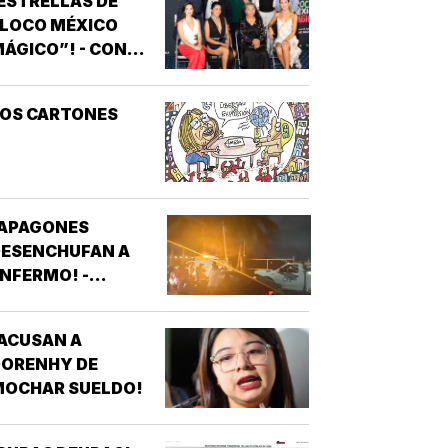
ESTRELLAS DE
“LOCO MÉXICO
ÁGICO”! - CON
NOTIVER
LOS CARTONES
¡APAGONES
DESENCHUFAN A
NFERMO! -
VECINOS DE
FRACCIONAMIENTOS
ACUSAN A
E VERACRUZ
DORENHY DE
DENUNCIAN
MOCHAR SUELDO!
APAGONES
CONSTANTES QUE
AFECTAN