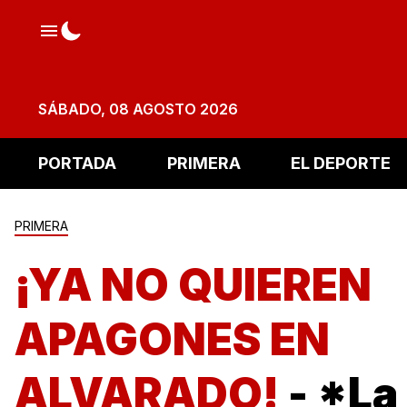
SÁBADO, 08 AGOSTO 2026
PORTADA
PRIMERA
EL DEPORTE
PRIMERA
¡YA NO QUIEREN
APAGONES EN
ALVARADO!
- *La