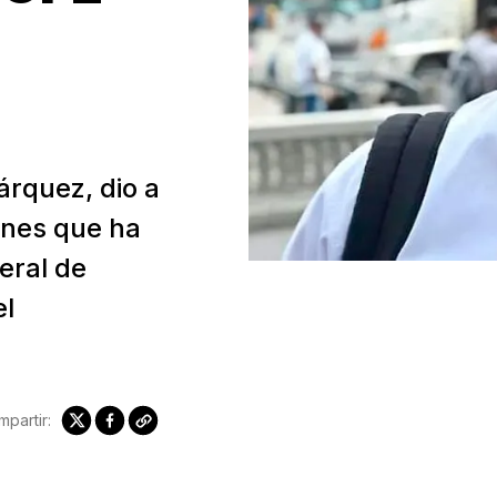
árquez, dio a
ones que ha
eral de
el
partir: