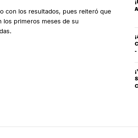
¡
E
A
o con los resultados, pues reiteró que
M
en los primeros meses de su
das.
E
¡
C
-
C
S
¡
S
C
L