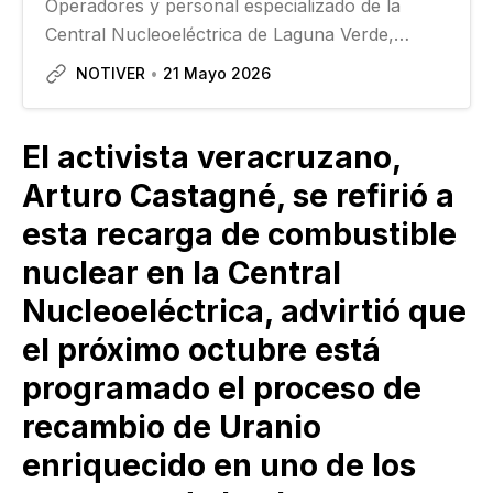
Operadores y personal especializado de la
Central Nucleoeléctrica de Laguna Verde,
solicitaron la intervención de organismos
NOTIVER
21 Mayo 2026
internacionales para denunciar el deterioro
laboral y operativo de la planta, que es
consecuencia…
El activista veracruzano,
Arturo Castagné, se refirió a
esta recarga de combustible
nuclear en la Central
Nucleoeléctrica, advirtió que
el próximo octubre está
programado el proceso de
recambio de Uranio
enriquecido en uno de los