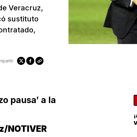
 de Veracruz,
ó sustituto
ontratado,
partir:
o pausa’ a la
ez/NOTIVER