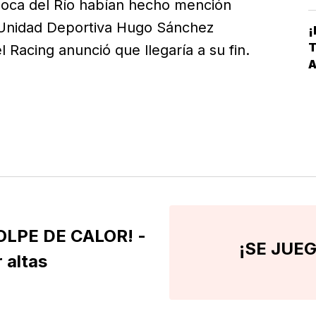
Boca del Río habían hecho mención
T
la Unidad Deportiva Hugo Sánchez
¡
C
T
Racing anunció que llegaría a su fin.
V
A
P
L
LPE DE CALOR! -
¡SE JUEG
 altas