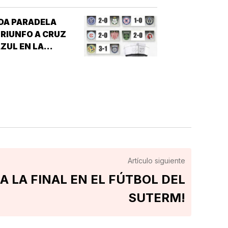
EMPORADA 2026 PARA EL ÁGUILA DE
VERACRUZ *LA NOVENA JAROCHA
DA PARADELA
ERRÓ SU CALENDARIO CON UNA
RIUNFO A CRUZ
ICTORIA DE 10-6 SOBRE PERICOS DE
ZUL EN LA
UEBLA, PERO EL TRIUNFO YA NO…
EAGUES CUP!
Artículo siguiente
A LA FINAL EN EL FÚTBOL DEL
SUTERM!