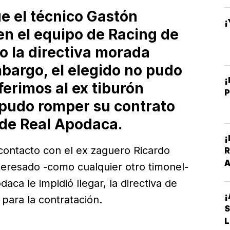
e el técnico Gastón
¡
en el equipo de Racing de
o la directiva morada
mbargo, el elegido no pudo
¡
ferimos al ex tiburón
 pudo romper su contrato
 de Real Apodaca.
¡
contacto con el ex zaguero Ricardo
R
A
teresado -como cualquier otro timonel-
V
aca le impidió llegar, la directiva de
¡
 para la contratación.
L