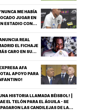
“NUNCA ME HABÍA
OCADO JUGAR EN
N ESTADIO CON
MUCHÍSIMA
GENTE”!
ANUNCIA REAL
ADRID EL FICHAJE
ÁS CARO EN SU
ISTORIA, 144 MDD!
EXPRESA AFA
OTAL APOYO PARA
NFANTINO!
UNA HISTORIA LLAMADA BÉISBOL! |
AE EL TELÓN PARA EL ÁGUILA - SE
PAGARON LAS CANDILEJAS DE LA