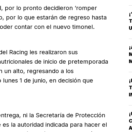
, por lo pronto decidieron ‘romper
¡
jo, por lo que estarán de regreso hasta
T
poder contar con el nuevo timonel.
U
¡
el Racing les realizaron sus
M
nutricionales de inicio de pretemporada
M
H
 un alto, regresando a los
lunes 1 de junio, en decisión que
¡
T
I
¡
ntrega, ni la Secretaría de Protección
C
 es la autoridad indicada para hacer el
A