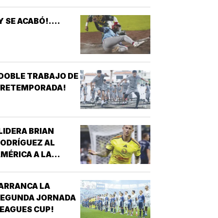
Y SE ACABÓ!....
DOBLE TRABAJO DE
PRETEMPORADA!
LIDERA BRIAN
ODRÍGUEZ AL
MÉRICA A LA
ICTORIA!
ARRANCA LA
SEGUNDA JORNADA
EAGUES CUP!