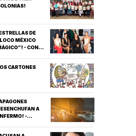
OLONIAS!
ESTRELLAS DE
“LOCO MÉXICO
ÁGICO”! - CON
NOTIVER
LOS CARTONES
¡APAGONES
DESENCHUFAN A
NFERMO! -
VECINOS DE
FRACCIONAMIENTOS
ACUSAN A