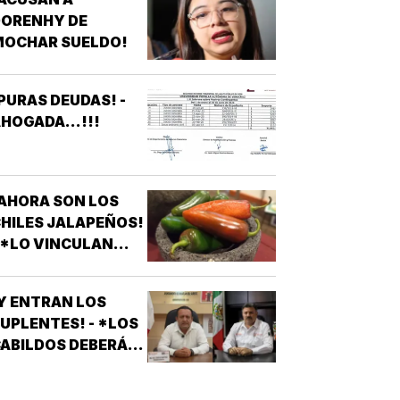
E VERACRUZ
DORENHY DE
DENUNCIAN
MOCHAR SUELDO!
APAGONES
CONSTANTES QUE
AFECTAN
PURAS DEUDAS! -
LEVADORES,
HOGADA...!!!
TRATAMIENTOS
ÉDICOS Y
APARATOS
LÉCTRICOS
AHORA SON LOS
HILES JALAPEÑOS!
 *LO VINCULAN
ON BROTE DE
ALMONELA EN EU
Y ENTRAN LOS
UPLENTES! - *LOS
ABILDOS DEBERÁN
LAMAR A QUIENES
QUEDARON DE