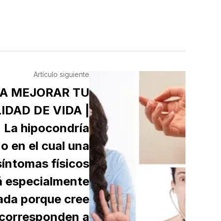
Artículo siguiente
RA MEJORAR TU
IDAD DE VIDA |
La hipocondría
o en el cual una
síntomas físicos
á especialmente
ada porque cree
 corresponden a