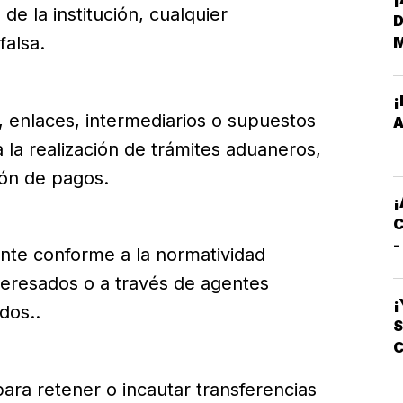
D
 la institución, cualquier
falsa.
¡
E
 enlaces, intermediarios o supuestos
A
 la realización de trámites aduaneros,
M
ión de pagos.
E
¡
C
-
ente conforme a la normatividad
C
teresados o a través de agentes
S
¡
dos..
S
C
L
ara retener o incautar transferencias