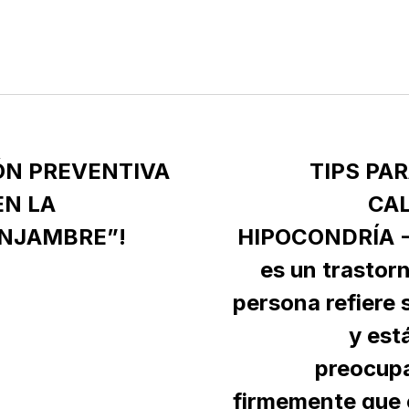
IÓN PREVENTIVA
TIPS PA
EN LA
CAL
ENJAMBRE”!
HIPOCONDRÍA - 
es un trastorn
persona refiere 
y est
preocup
firmemente que