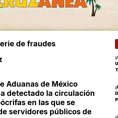
erie de fraudes
¡
z
U
T
de Aduanas de México
 detectado la circulación
D
P
crifas en las que se
de servidores públicos de
¡