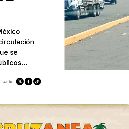
México
irculación
que se
blicos...
partir: