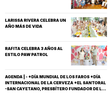
LARISSA RIVERA CELEBRA UN
AÑO MÁS DE VIDA
RAFITA CELEBRA 3 AÑOS AL
ESTILO PAW PATROL
AGENDA | - *DÍA MUNDIAL DE LOS FAROS *DÍA
INTERNACIONAL DE LA CERVEZA *EL SANTORAL
-SAN CAYETANO, PRESBÍTERO FUNDADOR DE LA
ORDEN DE LOS TEATINOS. SANTOS Y MÁRTIRES
SIXTO II PAPA MÁRTIR Y SUS DISCÍPULOS
FELICÍSIMO Y AGAPITO. SAN MIGUEL DE LA