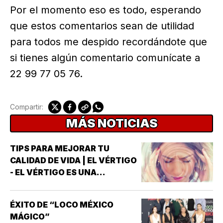
Por el momento eso es todo, esperando
que estos comentarios sean de utilidad
para todos me despido recordándote que
si tienes algún comentario comunícate a
22 99 77 05 76.
Compartir:
MÁS NOTICIAS
TIPS PARA MEJORAR TU
CALIDAD DE VIDA | EL VÉRTIGO
- EL VÉRTIGO ES UNA
SENSACIÓN DE MAREO QUE
HACE QUE PAREZCA QUE UNO
ÉXITO DE “LOCO MÉXICO
MISMO O EL ENTORNO ESTÁN
MÁGICO”
GIRANDO O MOVIÉNDOSE *NO