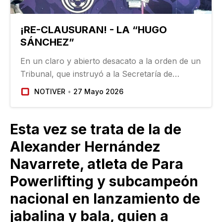
¡RE-CLAUSURAN! - LA “HUGO
SÁNCHEZ”
En un claro y abierto desacato a la orden de un
Tribunal, que instruyó a la Secretaría de
Protección Civil estatal el retiro de los sellos de
NOTIVER
27 Mayo 2026
clausura de la Unidad Deportiva Hugo
Sánchez, en Boca del Río…
Esta vez se trata de la de
Alexander Hernández
Navarrete, atleta de Para
Powerlifting y subcampeón
nacional en lanzamiento de
jabalina y bala, quien a