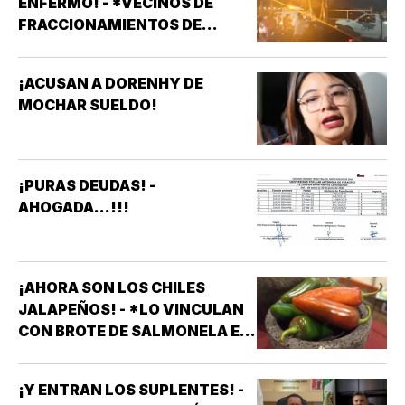
ENFERMO! - *VECINOS DE
FRACCIONAMIENTOS DE
VERACRUZ DENUNCIAN
APAGONES CONSTANTES QUE
¡ACUSAN A DORENHY DE
AFECTAN ELEVADORES,
MOCHAR SUELDO!
TRATAMIENTOS MÉDICOS Y
APARATOS ELÉCTRICOS
¡PURAS DEUDAS! -
AHOGADA...!!!
¡AHORA SON LOS CHILES
JALAPEÑOS! - *LO VINCULAN
CON BROTE DE SALMONELA EN
EU
¡Y ENTRAN LOS SUPLENTES! -