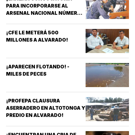
PARA INCORPORARSE AL
ARSENAL NACIONAL NÚMERO
TRES DE LA SECRETARÍA DE
MARINA!
¡CFE LE METERÁ 500
MILLONES A ALVARADO!
¡APARECEN FLOTANDO! -
MILES DE PECES
¡PROFEPA CLAUSURA
ASERRADERO EN ALTOTONGA Y
PREDIO EN ALVARADO!
¡ENCUENTRAN UNA CRIA DE