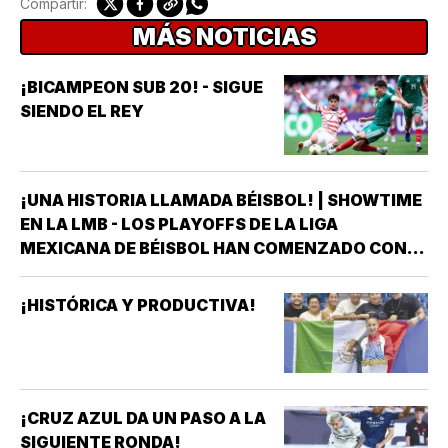
Compartir:
MÁS NOTICIAS
¡BICAMPEON SUB 20! - SIGUE
SIENDO EL REY
¡UNA HISTORIA LLAMADA BÉISBOL! | SHOWTIME
EN LA LMB - LOS PLAYOFFS DE LA LIGA
MEXICANA DE BÉISBOL HAN COMENZADO CON
EMOCIONES, GRANDES ACTUACIONES Y UNA
ENORME MUESTRA DE PARIDAD EN
¡HISTÓRICA Y PRODUCTIVA!
PRÁCTICAMENTE TODOS LOS FRENTES *EN LA
ZONA SUR, LOS BRAVOS DE…
¡CRUZ AZUL DA UN PASO A LA
SIGUIENTE RONDA!