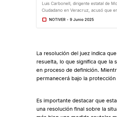
Luis Carbonell, dirigente estatal de M
Ciudadano en Veracruz, acusó que en
Morena y el OPLE están repitiendo un
NOTIVER
9 Junio 2025
electoral” para anular votos que favo
naranja, tal como ocurrió en Poza Ric
pondría en riesgo de perder la elecció
La resolución del juez indica que
resuelta, lo que significa que la
en proceso de definición. Mientra
permanecerá bajo la protección 
Es importante destacar que est
una resolución final sobre la sit