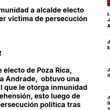
munidad a alcalde electo
L
er victima de persecución
J
¡
R
e electo de Poza Rica,
O
ra Andrade, obtuvo una
l que le otorga inmunidad
ehensión, esto luego de
ersecución política tras
D