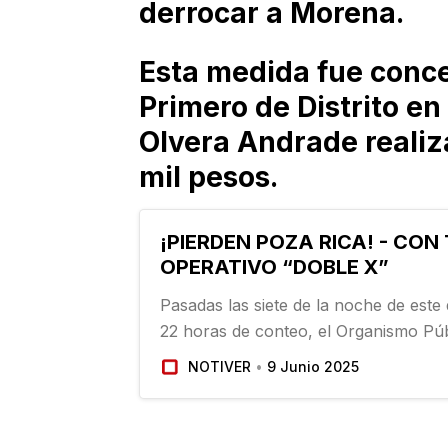
derrocar a Morena.
Esta medida fue conc
Primero de Distrito e
Olvera Andrade realiz
mil pesos.
¡PIERDEN POZA RICA! - CON
OPERATIVO “DOBLE X”
Pasadas las siete de la noche de este
22 horas de conteo, el Organismo Púb
Electoral (OPLE), concluyó el cómput
NOTIVER
9 Junio 2025
la elección de alcalde de Poza Rica y
triunfo del candidato…