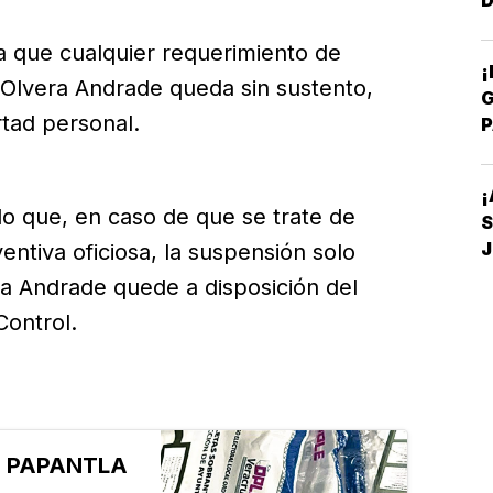
D
Y
ca que cualquier requerimiento de
¡
Olvera Andrade queda sin sustento,
G
rtad personal.
P
E
¡
do que, en caso de que se trate de
S
entiva oficiosa, la suspensión solo
D
ra Andrade quede a disposición del
ontrol.
N PAPANTLA