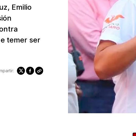
uz, Emilio
ión
contra
de temer ser
partir: