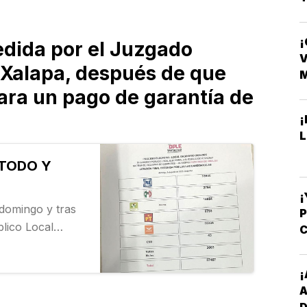
T
¡
edida por el Juzgado
D
V
n Xalapa, después de que
ara un pago de garantía de
¡
L
 TODO Y
¡
 domingo y tras
lico Local
C
o municipal de
-
 confirmó el
¡