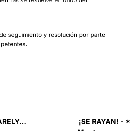
entras se resuelve el fondo del
 de seguimiento y resolución por parte
mpetentes.
RELY...
¡SE RAYAN! - *