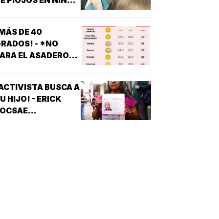
E PIOJOS EN NIÑOS
 NIÑAS
ESCOLARES!
MÁS DE 40
RADOS! - *NO
ARA EL ASADERO
N TODO EL ESTADO
ACTIVISTA BUSCA A
U HIJO! - ERICK
JOCSAE
ESAPARECIÓ EN
XALAPA