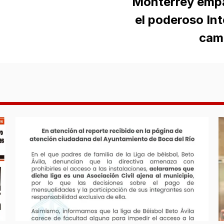
Monterrey empa
el poderoso Int
cam