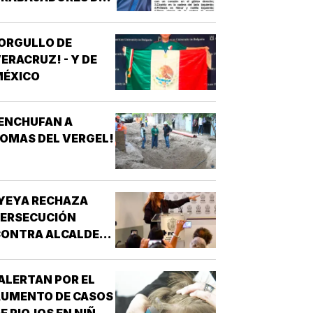
REN MAYA! -
*OTRA
ORGULLO DE
ESAPARICIÓN
ERACRUZ! - Y DE
MASIVA
MÉXICO
ENCHUFAN A
OMAS DEL VERGEL!
YEYA RECHAZA
PERSECUCIÓN
ONTRA ALCALDES!
 DE MC
ALERTAN POR EL
AUMENTO DE CASOS