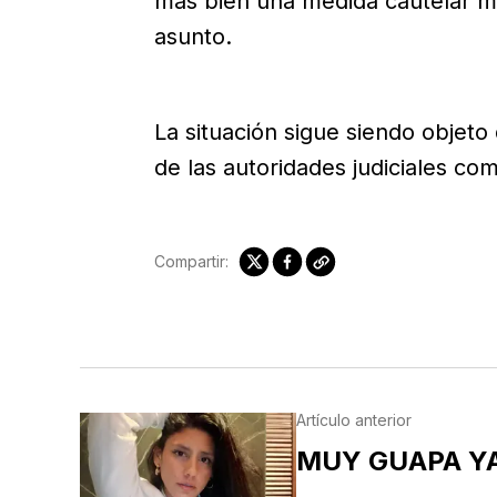
más bien una medida cautelar mi
asunto.
La situación sigue siendo objeto
de las autoridades judiciales co
Compartir:
Artículo anterior
MUY GUAPA YA