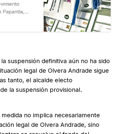
ovimiento
 Papantla,
a “ingeniería
recían al cuadro
a, lo que los
n.
 la suspensión definitiva aún no ha sido
 situación legal de Olvera Andrade sigue
s tanto, el alcalde electo
de la suspensión provisional.
a medida no implica necesariamente
uación legal de Olvera Andrade, sino