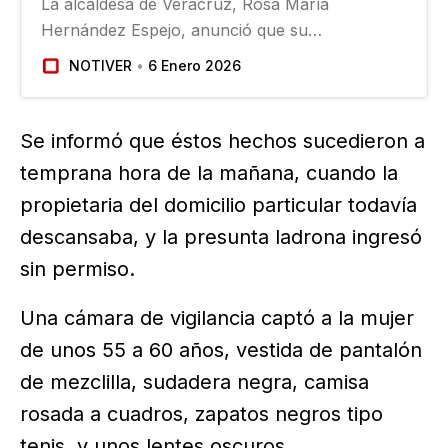
La alcaldesa de Veracruz, Rosa María
Hernández Espejo, anunció que su
administración reforzará la policía municipal
NOTIVER
6 Enero 2026
tras detectar un déficit de elementos y
certificaciones, previo a la primera Mesa de
Seguridad realizada…
Se informó que éstos hechos sucedieron a
temprana hora de la mañana, cuando la
propietaria del domicilio particular todavía
descansaba, y la presunta ladrona ingresó
sin permiso.
Una cámara de vigilancia captó a la mujer
de unos 55 a 60 años, vestida de pantalón
de mezclilla, sudadera negra, camisa
rosada a cuadros, zapatos negros tipo
tenis, y unos lentes oscuros.