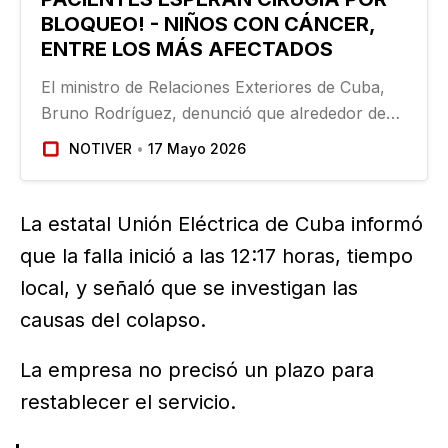
BLOQUEO! - NIÑOS CON CÁNCER,
ENTRE LOS MÁS AFECTADOS
El ministro de Relaciones Exteriores de Cuba,
Bruno Rodríguez, denunció que alrededor de
100 mil pacientes en la isla, incluidos 12 mil
NOTIVER
17 Mayo 2026
niños, permanecen en lista de espera para
cirugías debido a la crisis energética y las
limitaciones económicas…
La estatal Unión Eléctrica de Cuba informó
que la falla inició a las 12:17 horas, tiempo
local, y señaló que se investigan las
causas del colapso.
La empresa no precisó un plazo para
restablecer el servicio.